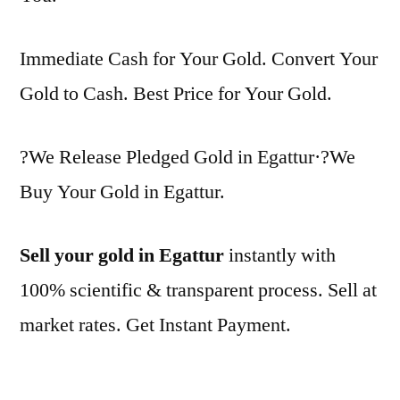
Immediate Cash for Your Gold. Convert Your
Gold to Cash. Best Price for Your Gold.
?We Release Pledged Gold in Egattur·?We
Buy Your Gold in Egattur.
Sell your gold in Egattur
instantly with
100% scientific & transparent process. Sell at
market rates. Get Instant Payment.