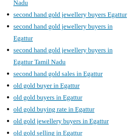
Nadu
second hand gold jewellery buyers Egattur
second hand gold jewellery buyers in
Egattur
second hand gold jewellery buyers in
Egattur Tamil Nadu
second hand gold sales in Egattur
old gold buyer in Egattur
old gold buyers in Egattur
old gold buying rate in Egattur
old gold jewellery buyers in Egattur
old gold selling in Egattur