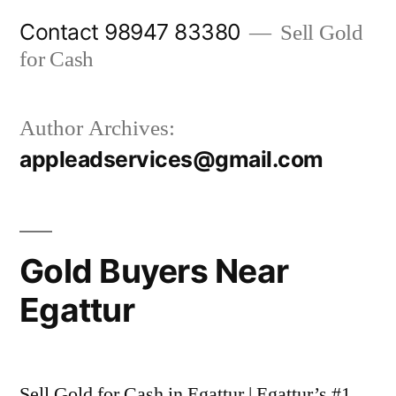
Skip
Contact 98947 83380
Sell Gold
to
for Cash
content
Author Archives:
appleadservices@gmail.com
Gold Buyers Near
Egattur
Sell Gold for Cash in Egattur | Egattur’s #1