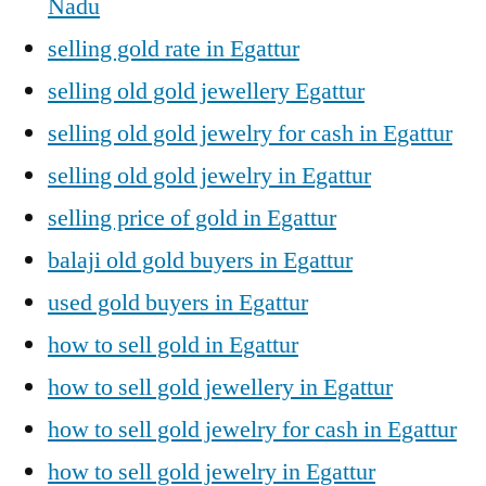
Nadu
selling gold rate in Egattur
selling old gold jewellery Egattur
selling old gold jewelry for cash in Egattur
selling old gold jewelry in Egattur
selling price of gold in Egattur
balaji old gold buyers in Egattur
used gold buyers in Egattur
how to sell gold in Egattur
how to sell gold jewellery in Egattur
how to sell gold jewelry for cash in Egattur
how to sell gold jewelry in Egattur