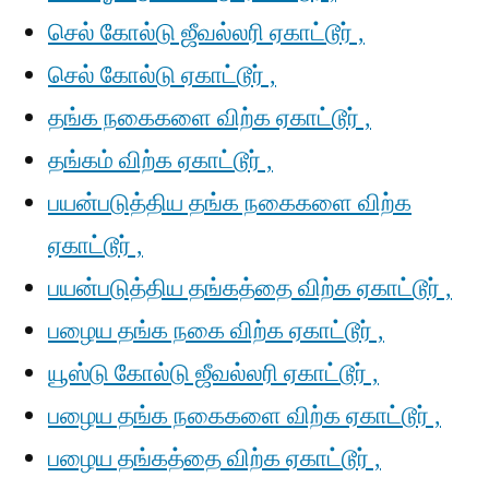
செல் கோல்டு ஜீவல்லரி ஏகாட்டூர் ,
செல் கோல்டு ஏகாட்டூர் ,
தங்க நகைகளை விற்க ஏகாட்டூர் ,
தங்கம் விற்க ஏகாட்டூர் ,
பயன்படுத்திய தங்க நகைகளை விற்க
ஏகாட்டூர் ,
பயன்படுத்திய தங்கத்தை விற்க ஏகாட்டூர் ,
பழைய தங்க நகை விற்க ஏகாட்டூர் ,
யூஸ்டு கோல்டு ஜீவல்லரி ஏகாட்டூர் ,
பழைய தங்க நகைகளை விற்க ஏகாட்டூர் ,
பழைய தங்கத்தை விற்க ஏகாட்டூர் ,