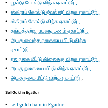
யூஸ்டு கோல்டு விற்க ஏகாட்டூர் ,
ஸ்கிராப் கோல்டு ஜீவல்லரி விற்க ஏகாட்டூர் ,
ஸ்கிராப் கோல்டு விற்க ஏகாட்டூர் ,
தங்கத்திற்கு உடனடி பணம் ஏகாட்டூர் ,
அடகு வைத்த நகையை மீட்டு விற்க
ஏகாட்டூர் ,
ஏல நகை மீட்டு விலைக்கு விற்க ஏகாட்டூர் ,
அடகு நகையை மீட்டு விற்க ஏகாட்டூர் ,
அடகு நகை மீட்டு விற்க ஏகாட்டூர்
,
Sell Gold in Egattur
sell gold chain in Egattur