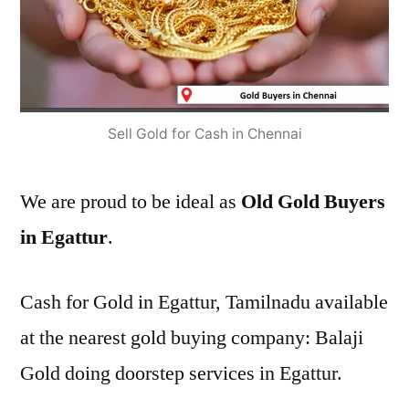
Sell Gold for Cash in Chennai
We are proud to be ideal as
Old Gold Buyers
in Egattur
.
Cash for Gold in Egattur, Tamilnadu available
at the nearest gold buying company: Balaji
Gold doing doorstep services in Egattur.