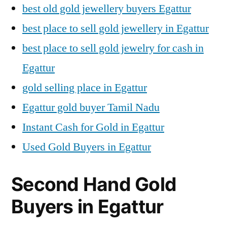
best old gold jewellery buyers Egattur
best place to sell gold jewellery in Egattur
best place to sell gold jewelry for cash in
Egattur
gold selling place in Egattur
Egattur gold buyer Tamil Nadu
Instant Cash for Gold in Egattur
Used Gold Buyers in Egattur
Second Hand Gold
Buyers in Egattur