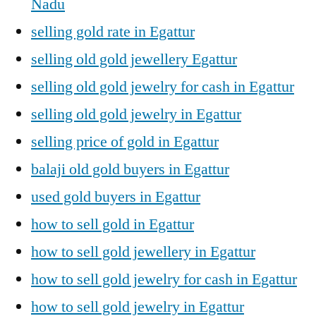
Nadu
selling gold rate in Egattur
selling old gold jewellery Egattur
selling old gold jewelry for cash in Egattur
selling old gold jewelry in Egattur
selling price of gold in Egattur
balaji old gold buyers in Egattur
used gold buyers in Egattur
how to sell gold in Egattur
how to sell gold jewellery in Egattur
how to sell gold jewelry for cash in Egattur
how to sell gold jewelry in Egattur