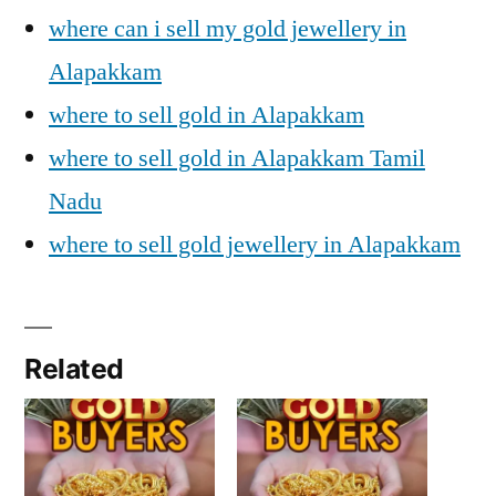
where can i sell my gold jewellery in
Alapakkam
where to sell gold in Alapakkam
where to sell gold in Alapakkam Tamil
Nadu
where to sell gold jewellery in Alapakkam
Related