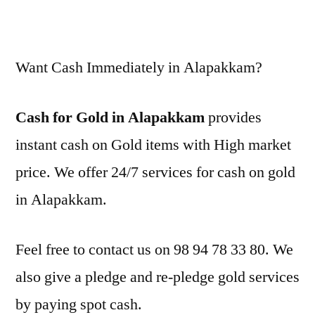
Want Cash Immediately in Alapakkam?
Cash for Gold in Alapakkam
provides
instant cash on Gold items with High market
price. We offer 24/7 services for cash on gold
in Alapakkam.
Feel free to contact us on 98 94 78 33 80. We
also give a pledge and re-pledge gold services
by paying spot cash.