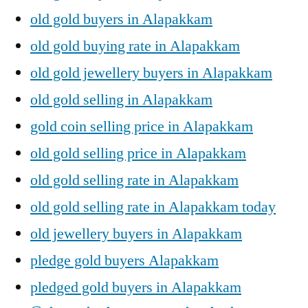
old gold buyers in Alapakkam
old gold buying rate in Alapakkam
old gold jewellery buyers in Alapakkam
old gold selling in Alapakkam
gold coin selling price in Alapakkam
old gold selling price in Alapakkam
old gold selling rate in Alapakkam
old gold selling rate in Alapakkam today
old jewellery buyers in Alapakkam
pledge gold buyers Alapakkam
pledged gold buyers in Alapakkam