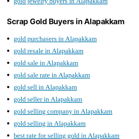
gold jewelry buyers in Alapakkam
Scrap Gold Buyers in Alapakkam
gold purchasers in Alapakkam
gold resale in Alapakkam
gold sale in Alapakkam
gold sale rate in Alapakkam
gold sell in Alapakkam
gold seller in Alapakkam
gold selling company in Alapakkam
gold selling in Alapakkam
best rate for selling gold in Alapakkam