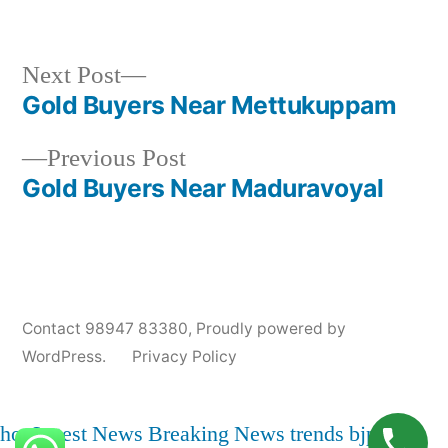
Next
Next Post
Posted
Posted
Tags:
appleadservices@gmail.com
November
Sell
Alapakkam
post:
Gold Buyers Near Mettukuppam
by
in
9,
Gold
Gold
Post
2024
for
Jewellery
Previous
Previous Post
navigation
Cash
Buyers
,
post:
Gold Buyers Near Maduravoyal
Alapakkam
Old
Gold
Jewellery
Buyers
,
Contact 98947 83380
,
Proudly powered by
Alapakkam
WordPress.
Privacy Policy
Pledged
Gold
Jewellery
hot
Latest News
Breaking News
trends
bjp
india
Buyers
,