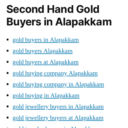
Second Hand Gold
Buyers in Alapakkam
gold buyers in Alapakkam
gold buyers Alapakkam
gold buyers at Alapakkam
gold buying company Alapakkam
gold buying company in Alapakkam
gold buying in Alapakkam
gold jewellery buyers in Alapakkam
gold jewellery buyers at Alapakkam