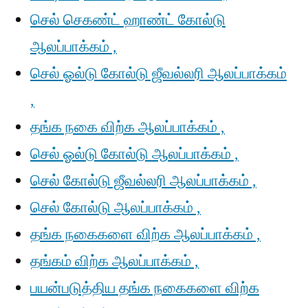
செல் செகண்ட் ஹாண்ட் கோல்டு
ஆலப்பாக்கம் ,
செல் ஓல்டு கோல்டு ஜீவல்லரி ஆலப்பாக்கம்
,
தங்க நகை விற்க ஆலப்பாக்கம் ,
செல் ஓல்டு கோல்டு ஆலப்பாக்கம் ,
செல் கோல்டு ஜீவல்லரி ஆலப்பாக்கம் ,
செல் கோல்டு ஆலப்பாக்கம் ,
தங்க நகைகளை விற்க ஆலப்பாக்கம் ,
தங்கம் விற்க ஆலப்பாக்கம் ,
பயன்படுத்திய தங்க நகைகளை விற்க