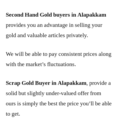
Second Hand Gold buyers in Alapakkam
provides you an advantage in selling your
gold and valuable articles privately.
We will be able to pay consistent prices along
with the market’s fluctuations.
Scrap Gold Buyer in Alapakkam
, provide a
solid but slightly under-valued offer from
ours is simply the best the price you’ll be able
to get.