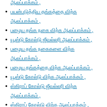
ஆலப்பாக்கம் ,
பயன்படுத்திய தங்கத்தை விற்க
ஆலப்பாக்கம் ,
பழைய தங்க நகை விற்க ஆலப்பாக்கம் ,
யூஸ்டு கோல்டு ஜீவல்லரி ஆலப்பாக்கம் ,
பழைய தங்க நகைகளை விற்க
ஆலப்பாக்கம் ,
பழைய தங்கத்தை விற்க ஆலப்பாக்கம் ,
யூஸ்டு கோல்டு விற்க ஆலப்பாக்கம் ,
ஸ்கிராப் கோல்டு ஜீவல்லரி விற்க
ஆலப்பாக்கம் ,
ஸ்கிராப் கோல்டு விற்க ஆலப்பாக்கம் ,