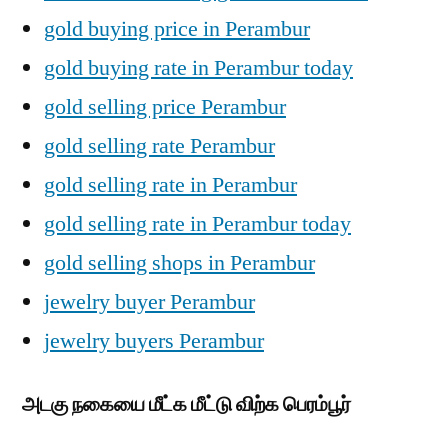
gold buying price in Perambur
gold buying rate in Perambur today
gold selling price Perambur
gold selling rate Perambur
gold selling rate in Perambur
gold selling rate in Perambur today
gold selling shops in Perambur
jewelry buyer Perambur
jewelry buyers Perambur
அடகு நகையை மீட்க மீட்டு விற்க பெரம்பூர்