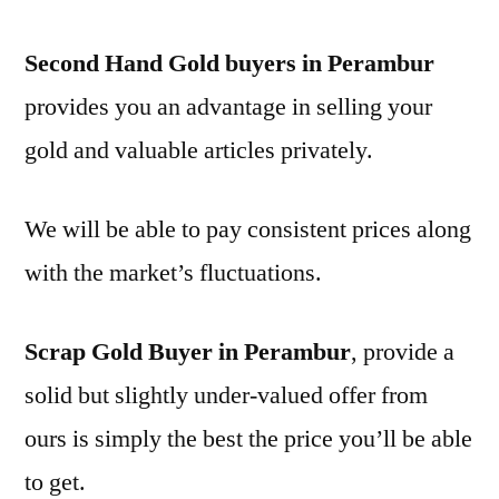
Second Hand Gold buyers in Perambur
provides you an advantage in selling your
gold and valuable articles privately.
We will be able to pay consistent prices along
with the market’s fluctuations.
Scrap Gold Buyer in Perambur
, provide a
solid but slightly under-valued offer from
ours is simply the best the price you’ll be able
to get.