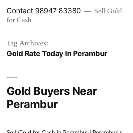
Skip
Contact 98947 83380
Sell Gold
to
for Cash
content
Tag Archives:
Gold Rate Today In Perambur
Gold Buyers Near
Perambur
Sell Gold for Cash in Perambur | Perambur’s