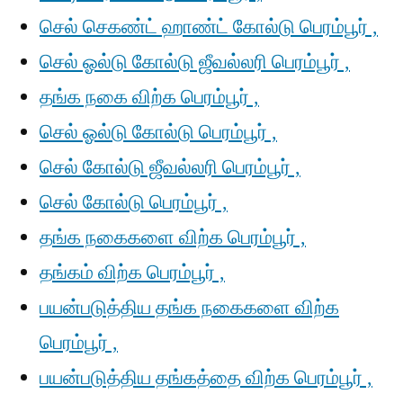
செல் செகண்ட் ஹாண்ட் கோல்டு பெரம்பூர் ,
செல் ஓல்டு கோல்டு ஜீவல்லரி பெரம்பூர் ,
தங்க நகை விற்க பெரம்பூர் ,
செல் ஓல்டு கோல்டு பெரம்பூர் ,
செல் கோல்டு ஜீவல்லரி பெரம்பூர் ,
செல் கோல்டு பெரம்பூர் ,
தங்க நகைகளை விற்க பெரம்பூர் ,
தங்கம் விற்க பெரம்பூர் ,
பயன்படுத்திய தங்க நகைகளை விற்க
பெரம்பூர் ,
பயன்படுத்திய தங்கத்தை விற்க பெரம்பூர் ,