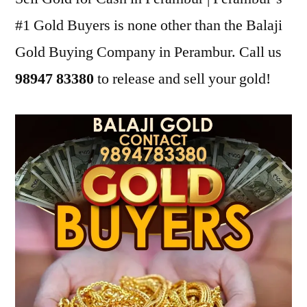
#1 Gold Buyers is none other than the Balaji
Gold Buying Company in Perambur. Call us
98947 83380
to release and sell your gold!