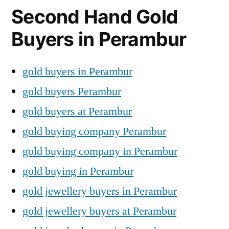
Second Hand Gold
Buyers in Perambur
gold buyers in Perambur
gold buyers Perambur
gold buyers at Perambur
gold buying company Perambur
gold buying company in Perambur
gold buying in Perambur
gold jewellery buyers in Perambur
gold jewellery buyers at Perambur