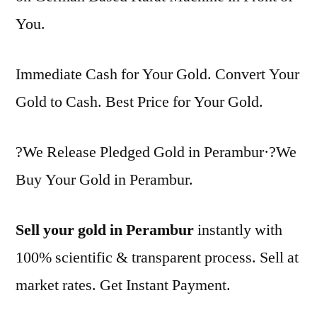
You.
Immediate Cash for Your Gold. Convert Your
Gold to Cash. Best Price for Your Gold.
?We Release Pledged Gold in Perambur·?We
Buy Your Gold in Perambur.
Sell your gold in Perambur
instantly with
100% scientific & transparent process. Sell at
market rates. Get Instant Payment.