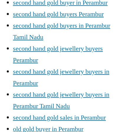
second hand gold buyer in Perambur
second hand gold buyers Perambur
second hand gold buyers in Perambur
Tamil Nadu
second hand gold jewellery buyers
Perambur
second hand gold jewellery buyers in
Perambur
second hand gold jewellery buyers in
Perambur Tamil Nadu
second hand gold sales in Perambur
old gold buyer in Perambur