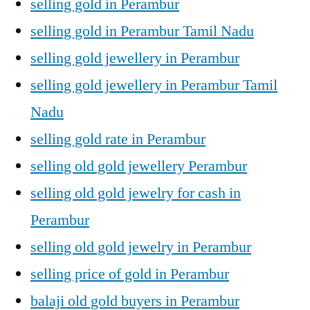
selling gold in Perambur
selling gold in Perambur Tamil Nadu
selling gold jewellery in Perambur
selling gold jewellery in Perambur Tamil
Nadu
selling gold rate in Perambur
selling old gold jewellery Perambur
selling old gold jewelry for cash in
Perambur
selling old gold jewelry in Perambur
selling price of gold in Perambur
balaji old gold buyers in Perambur