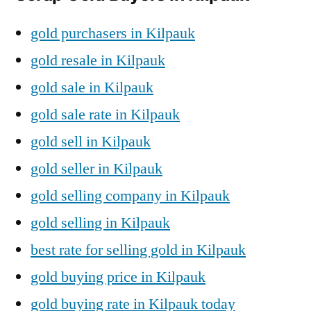
gold purchasers in Kilpauk
gold resale in Kilpauk
gold sale in Kilpauk
gold sale rate in Kilpauk
gold sell in Kilpauk
gold seller in Kilpauk
gold selling company in Kilpauk
gold selling in Kilpauk
best rate for selling gold in Kilpauk
gold buying price in Kilpauk
gold buying rate in Kilpauk today