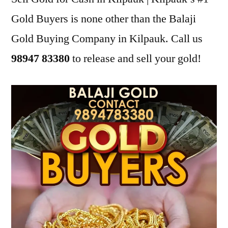
Gold Buyers is none other than the Balaji
Gold Buying Company in Kilpauk. Call us
98947 83380
to release and sell your gold!