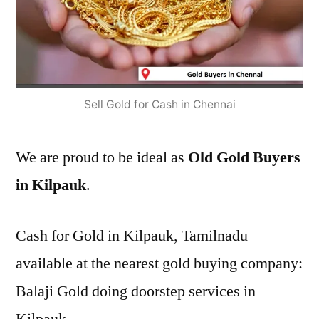
Sell Gold for Cash in Chennai
We are proud to be ideal as
Old Gold Buyers
in Kilpauk
.
Cash for Gold in Kilpauk, Tamilnadu
available at the nearest gold buying company:
Balaji Gold doing doorstep services in