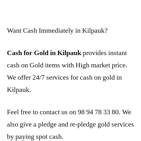
Want Cash Immediately in Kilpauk?
Cash for Gold in Kilpauk
provides instant
cash on Gold items with High market price.
We offer 24/7 services for cash on gold in
Kilpauk.
Feel free to contact us on 98 94 78 33 80. We
also give a pledge and re-pledge gold services
by paying spot cash.