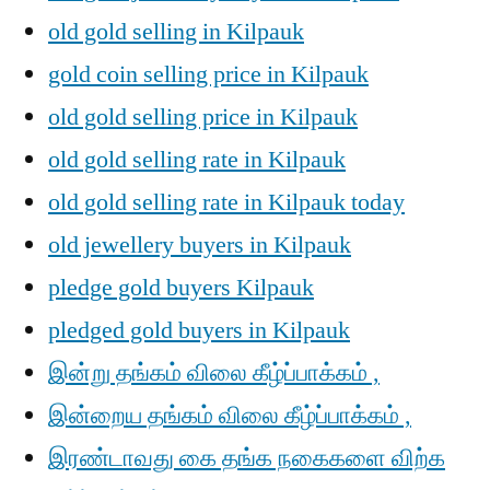
old gold selling in Kilpauk
gold coin selling price in Kilpauk
old gold selling price in Kilpauk
old gold selling rate in Kilpauk
old gold selling rate in Kilpauk today
old jewellery buyers in Kilpauk
pledge gold buyers Kilpauk
pledged gold buyers in Kilpauk
இன்று தங்கம் விலை கீழ்ப்பாக்கம் ,
இன்றைய தங்கம் விலை கீழ்ப்பாக்கம் ,
இரண்டாவது கை தங்க நகைகளை விற்க