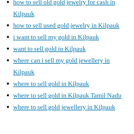
how to sell old gold jewelry for cash in
Kilpauk
how to sell used gold jewelry in Kilpauk
i want to sell my gold in Kilpauk
want to sell gold in Kilpauk
where can i sell my gold jewellery in
Kilpauk
where to sell gold in Kilpauk
where to sell gold in Kilpauk Tamil Nadu
where to sell gold jewellery in Kilpauk