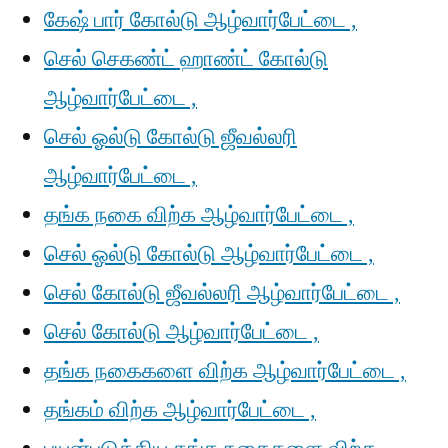
கேஷ் பார் கோல்டு ஆழ்வார்பேட்டை ,
செல் செகண்ட் ஹாண்ட் கோல்டு
ஆழ்வார்பேட்டை ,
செல் ஓல்டு கோல்டு ஜீவல்லரி
ஆழ்வார்பேட்டை ,
தங்க நகை விற்க ஆழ்வார்பேட்டை ,
செல் ஓல்டு கோல்டு ஆழ்வார்பேட்டை ,
செல் கோல்டு ஜீவல்லரி ஆழ்வார்பேட்டை ,
செல் கோல்டு ஆழ்வார்பேட்டை ,
தங்க நகைகளை விற்க ஆழ்வார்பேட்டை ,
தங்கம் விற்க ஆழ்வார்பேட்டை ,