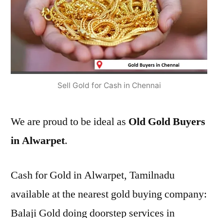
Sell Gold for Cash in Chennai
We are proud to be ideal as
Old Gold Buyers
in Alwarpet
.
Cash for Gold in Alwarpet, Tamilnadu
available at the nearest gold buying company:
Balaji Gold doing doorstep services in