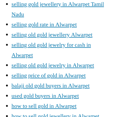
selling gold jewellery in Alwarpet Tamil
Nadu
selling gold rate in Alwarpet
selling old gold jewellery Alwarpet
selling old gold jewelry for cash in
Alwarpet
selling old gold jewelry in Alwarpet
selling price of gold in Alwarpet
balaji old gold buyers in Alwarpet
used gold buyers in Alwarpet
how to sell gold in Alwarpet
how to sell gold jewellery in Alwarpet