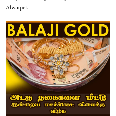
Alwarpet.