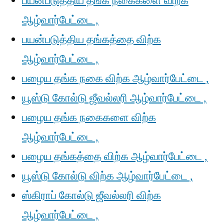
பயன்படுத்திய தங்க நகைகளை விற்க
ஆழ்வார்பேட்டை ,
பயன்படுத்திய தங்கத்தை விற்க
ஆழ்வார்பேட்டை ,
பழைய தங்க நகை விற்க ஆழ்வார்பேட்டை ,
யூஸ்டு கோல்டு ஜீவல்லரி ஆழ்வார்பேட்டை ,
பழைய தங்க நகைகளை விற்க
ஆழ்வார்பேட்டை ,
பழைய தங்கத்தை விற்க ஆழ்வார்பேட்டை ,
யூஸ்டு கோல்டு விற்க ஆழ்வார்பேட்டை ,
ஸ்கிராப் கோல்டு ஜீவல்லரி விற்க
ஆழ்வார்பேட்டை ,