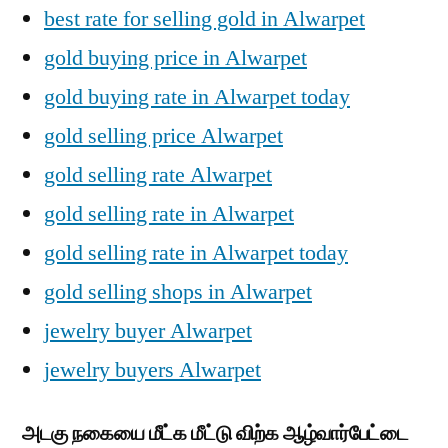
best rate for selling gold in Alwarpet
gold buying price in Alwarpet
gold buying rate in Alwarpet today
gold selling price Alwarpet
gold selling rate Alwarpet
gold selling rate in Alwarpet
gold selling rate in Alwarpet today
gold selling shops in Alwarpet
jewelry buyer Alwarpet
jewelry buyers Alwarpet
அடகு நகையை மீட்க மீட்டு விற்க ஆழ்வார்பேட்டை