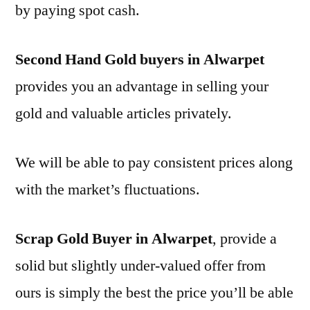
by paying spot cash.
Second Hand Gold buyers in Alwarpet
provides you an advantage in selling your
gold and valuable articles privately.
We will be able to pay consistent prices along
with the market’s fluctuations.
Scrap Gold Buyer in Alwarpet
, provide a
solid but slightly under-valued offer from
ours is simply the best the price you’ll be able