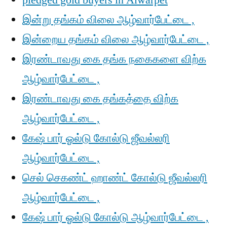
pledged gold buyers in Alwarpet
இன்று தங்கம் விலை ஆழ்வார்பேட்டை ,
இன்றைய தங்கம் விலை ஆழ்வார்பேட்டை ,
இரண்டாவது கை தங்க நகைகளை விற்க
ஆழ்வார்பேட்டை ,
இரண்டாவது கை தங்கத்தை விற்க
ஆழ்வார்பேட்டை ,
கேஷ் பார் ஓல்டு கோல்டு ஜீவல்லரி
ஆழ்வார்பேட்டை ,
செல் செகண்ட் ஹாண்ட் கோல்டு ஜீவல்லரி
ஆழ்வார்பேட்டை ,
கேஷ் பார் ஓல்டு கோல்டு ஆழ்வார்பேட்டை ,