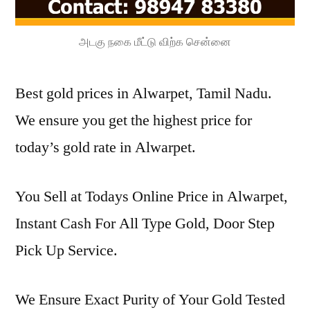
அடகு நகை மீட்டு விற்க சென்னை
Best gold prices in Alwarpet, Tamil Nadu.
We ensure you get the highest price for
today’s gold rate in Alwarpet.
You Sell at Todays Online Price in Alwarpet,
Instant Cash For All Type Gold, Door Step
Pick Up Service.
We Ensure Exact Purity of Your Gold Tested