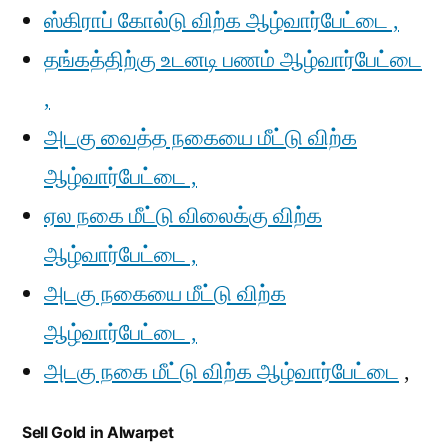
ஸ்கிராப் கோல்டு விற்க ஆழ்வார்பேட்டை ,
தங்கத்திற்கு உடனடி பணம் ஆழ்வார்பேட்டை
,
அடகு வைத்த நகையை மீட்டு விற்க
ஆழ்வார்பேட்டை ,
ஏல நகை மீட்டு விலைக்கு விற்க
ஆழ்வார்பேட்டை ,
அடகு நகையை மீட்டு விற்க
ஆழ்வார்பேட்டை ,
அடகு நகை மீட்டு விற்க ஆழ்வார்பேட்டை
,
Sell Gold in Alwarpet