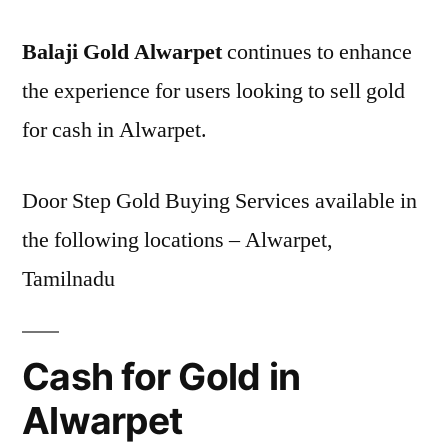
Balaji Gold Alwarpet
continues to enhance
the experience for users looking to sell gold
for cash in Alwarpet.
Door Step Gold Buying Services available in
the following locations – Alwarpet,
Tamilnadu
Cash for Gold in
Alwarpet