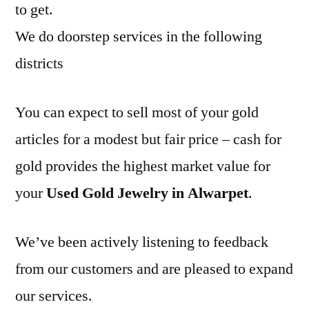
to get.
We do doorstep services in the following
districts
You can expect to sell most of your gold
articles for a modest but fair price – cash for
gold provides the highest market value for
your
Used Gold Jewelry in Alwarpet
.
We’ve been actively listening to feedback
from our customers and are pleased to expand
our services.