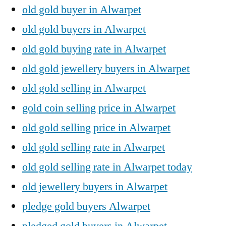
old gold buyer in Alwarpet
old gold buyers in Alwarpet
old gold buying rate in Alwarpet
old gold jewellery buyers in Alwarpet
old gold selling in Alwarpet
gold coin selling price in Alwarpet
old gold selling price in Alwarpet
old gold selling rate in Alwarpet
old gold selling rate in Alwarpet today
old jewellery buyers in Alwarpet
pledge gold buyers Alwarpet