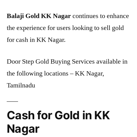
Balaji Gold KK Nagar
continues to enhance
the experience for users looking to sell gold
for cash in KK Nagar.
Door Step Gold Buying Services available in
the following locations – KK Nagar,
Tamilnadu
Cash for Gold in KK
Nagar