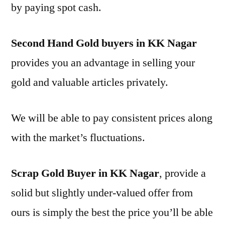
by paying spot cash.
Second Hand Gold buyers in KK Nagar
provides you an advantage in selling your
gold and valuable articles privately.
We will be able to pay consistent prices along
with the market’s fluctuations.
Scrap Gold Buyer in KK Nagar
, provide a
solid but slightly under-valued offer from
ours is simply the best the price you’ll be able