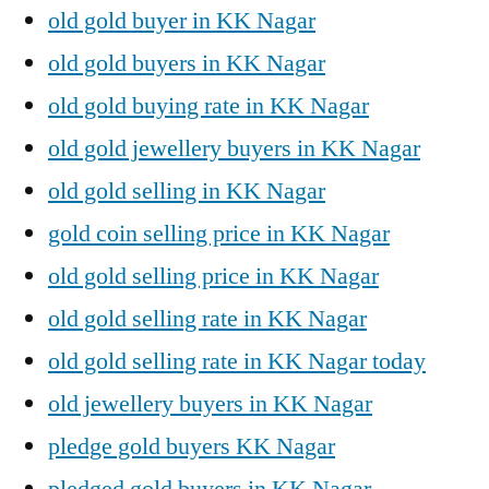
old gold buyer in KK Nagar
old gold buyers in KK Nagar
old gold buying rate in KK Nagar
old gold jewellery buyers in KK Nagar
old gold selling in KK Nagar
gold coin selling price in KK Nagar
old gold selling price in KK Nagar
old gold selling rate in KK Nagar
old gold selling rate in KK Nagar today
old jewellery buyers in KK Nagar
pledge gold buyers KK Nagar