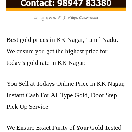
அடகு நகை மீட்டு விற்க சென்னை
Best gold prices in KK Nagar, Tamil Nadu.
We ensure you get the highest price for
today’s gold rate in KK Nagar.
You Sell at Todays Online Price in KK Nagar,
Instant Cash For All Type Gold, Door Step
Pick Up Service.
We Ensure Exact Purity of Your Gold Tested