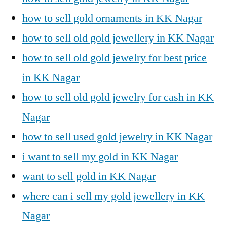
how to sell gold ornaments in KK Nagar
how to sell old gold jewellery in KK Nagar
how to sell old gold jewelry for best price
in KK Nagar
how to sell old gold jewelry for cash in KK
Nagar
how to sell used gold jewelry in KK Nagar
i want to sell my gold in KK Nagar
want to sell gold in KK Nagar
where can i sell my gold jewellery in KK
Nagar