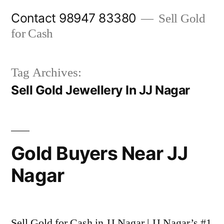
Skip
Contact 98947 83380
Sell Gold
to
for Cash
content
Tag Archives:
Sell Gold Jewellery In JJ Nagar
Gold Buyers Near JJ
Nagar
Sell Gold for Cash in JJ Nagar | JJ Nagar’s #1