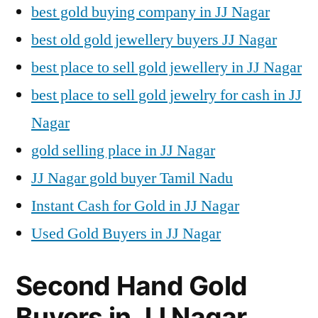
best gold buying company in JJ Nagar
best old gold jewellery buyers JJ Nagar
best place to sell gold jewellery in JJ Nagar
best place to sell gold jewelry for cash in JJ
Nagar
gold selling place in JJ Nagar
JJ Nagar gold buyer Tamil Nadu
Instant Cash for Gold in JJ Nagar
Used Gold Buyers in JJ Nagar
Second Hand Gold
Buyers in JJ Nagar