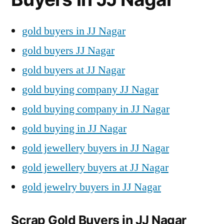
gold buyers in JJ Nagar
gold buyers JJ Nagar
gold buyers at JJ Nagar
gold buying company JJ Nagar
gold buying company in JJ Nagar
gold buying in JJ Nagar
gold jewellery buyers in JJ Nagar
gold jewellery buyers at JJ Nagar
gold jewelry buyers in JJ Nagar
Scrap Gold Buyers in JJ Nagar