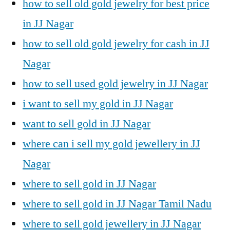
how to sell old gold jewelry for best price
in JJ Nagar
how to sell old gold jewelry for cash in JJ
Nagar
how to sell used gold jewelry in JJ Nagar
i want to sell my gold in JJ Nagar
want to sell gold in JJ Nagar
where can i sell my gold jewellery in JJ
Nagar
where to sell gold in JJ Nagar
where to sell gold in JJ Nagar Tamil Nadu
where to sell gold jewellery in JJ Nagar