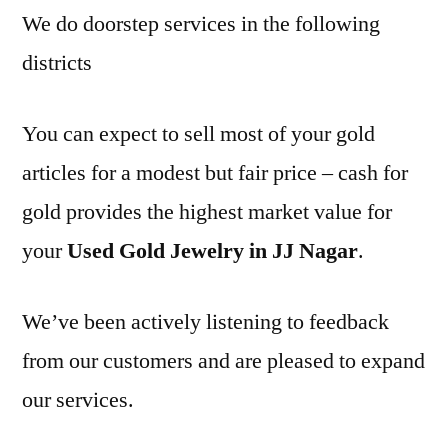
We do doorstep services in the following
districts
You can expect to sell most of your gold
articles for a modest but fair price – cash for
gold provides the highest market value for
your
Used Gold Jewelry in JJ Nagar
.
We’ve been actively listening to feedback
from our customers and are pleased to expand
our services.