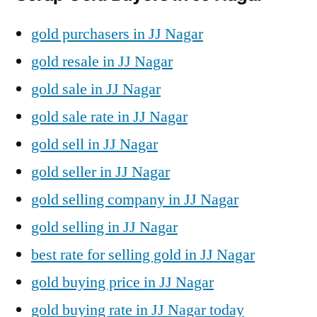
gold purchasers in JJ Nagar
gold resale in JJ Nagar
gold sale in JJ Nagar
gold sale rate in JJ Nagar
gold sell in JJ Nagar
gold seller in JJ Nagar
gold selling company in JJ Nagar
gold selling in JJ Nagar
best rate for selling gold in JJ Nagar
gold buying price in JJ Nagar
gold buying rate in JJ Nagar today