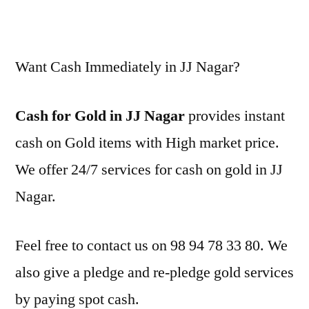
Want Cash Immediately in JJ Nagar?
Cash for Gold in JJ Nagar
provides instant
cash on Gold items with High market price.
We offer 24/7 services for cash on gold in JJ
Nagar.
Feel free to contact us on 98 94 78 33 80. We
also give a pledge and re-pledge gold services
by paying spot cash.