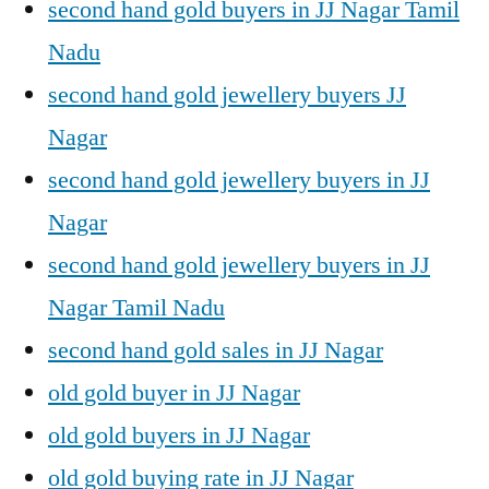
second hand gold buyers in JJ Nagar Tamil
Nadu
second hand gold jewellery buyers JJ
Nagar
second hand gold jewellery buyers in JJ
Nagar
second hand gold jewellery buyers in JJ
Nagar Tamil Nadu
second hand gold sales in JJ Nagar
old gold buyer in JJ Nagar
old gold buyers in JJ Nagar
old gold buying rate in JJ Nagar