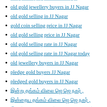
old gold jewellery buyers in JJ Nagar
old gold selling in JJ Nagar
gold coin selling price in JJ Nagar
old gold selling price in JJ Nagar
old gold selling rate in JJ Nagar
old gold selling rate in JJ Nagar today
old jewellery buyers in JJ Nagar
pledge gold buyers JJ Nagar
pledged gold buyers in JJ Nagar
இன்று தங்கம் விலை ஜெ ஜெ நகர் ,
இன்றைய தங்கம் விலை ஜெ ஜெ நகர் ,