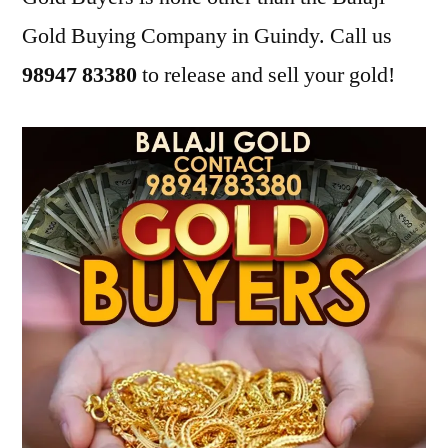
Gold Buying Company in Guindy. Call us
98947 83380
to release and sell your gold!