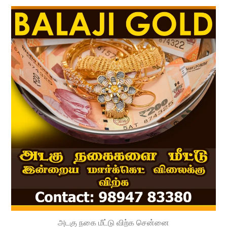
அடகு நகை மீட்டு விற்க சென்னை