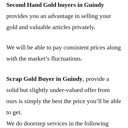
Second Hand Gold buyers in Guindy
provides you an advantage in selling your
gold and valuable articles privately.
We will be able to pay consistent prices along
with the market’s fluctuations.
Scrap Gold Buyer in Guindy
, provide a
solid but slightly under-valued offer from
ours is simply the best the price you’ll be able
to get.
We do doorstep services in the following