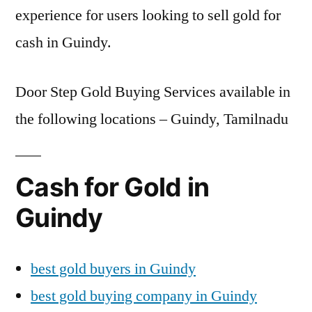
experience for users looking to sell gold for
cash in Guindy.
Door Step Gold Buying Services available in
the following locations – Guindy, Tamilnadu
Cash for Gold in
Guindy
best gold buyers in Guindy
best gold buying company in Guindy