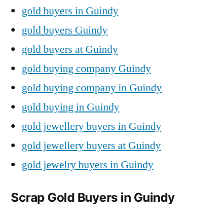
gold buyers in Guindy
gold buyers Guindy
gold buyers at Guindy
gold buying company Guindy
gold buying company in Guindy
gold buying in Guindy
gold jewellery buyers in Guindy
gold jewellery buyers at Guindy
gold jewelry buyers in Guindy
Scrap Gold Buyers in Guindy