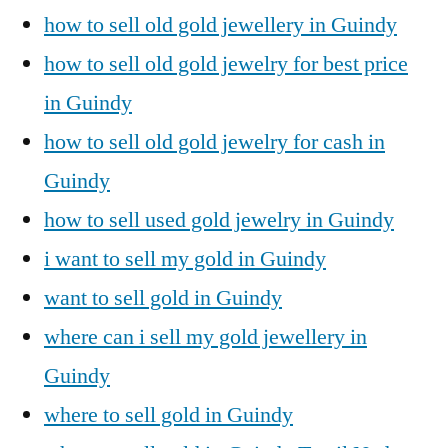
how to sell old gold jewellery in Guindy
how to sell old gold jewelry for best price
in Guindy
how to sell old gold jewelry for cash in
Guindy
how to sell used gold jewelry in Guindy
i want to sell my gold in Guindy
want to sell gold in Guindy
where can i sell my gold jewellery in
Guindy
where to sell gold in Guindy