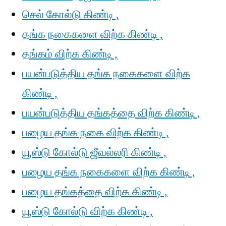
செல் கோல்டு கிண்டி ,
தங்க நகைகளை விற்க கிண்டி ,
தங்கம் விற்க கிண்டி ,
பயன்படுத்திய தங்க நகைகளை விற்க
கிண்டி ,
பயன்படுத்திய தங்கத்தை விற்க கிண்டி ,
பழைய தங்க நகை விற்க கிண்டி ,
யூஸ்டு கோல்டு ஜீவல்லரி கிண்டி ,
பழைய தங்க நகைகளை விற்க கிண்டி ,
பழைய தங்கத்தை விற்க கிண்டி ,
யூஸ்டு கோல்டு விற்க கிண்டி ,