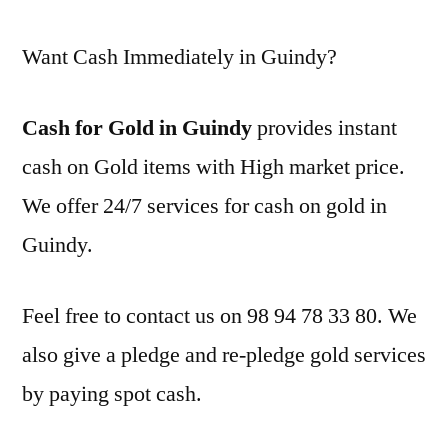
Want Cash Immediately in Guindy?
Cash for Gold in Guindy
provides instant
cash on Gold items with High market price.
We offer 24/7 services for cash on gold in
Guindy.
Feel free to contact us on 98 94 78 33 80. We
also give a pledge and re-pledge gold services
by paying spot cash.