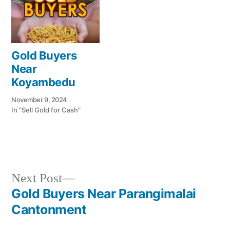
Gold Buyers
Near
Koyambedu
November 9, 2024
In "Sell Gold for Cash"
Next
Next Post
Posted
Posted
Tags:
appleadservices@gmail.com
November
Sell
Cash
post:
Gold Buyers Near Parangimalai
by
in
6,
Gold
For
Post
Cantonment
2024
for
Gold
navigation
Cash
In