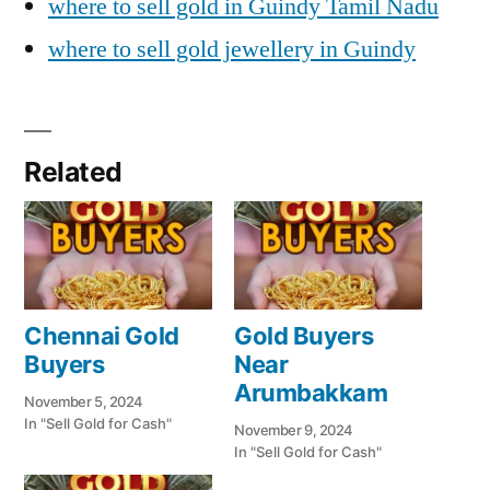
where to sell gold in Guindy Tamil Nadu
where to sell gold jewellery in Guindy
Related
Chennai Gold
Gold Buyers
Buyers
Near
Arumbakkam
November 5, 2024
In "Sell Gold for Cash"
November 9, 2024
In "Sell Gold for Cash"