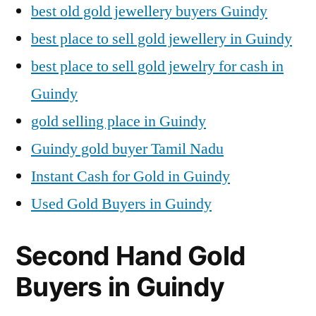
best old gold jewellery buyers Guindy
best place to sell gold jewellery in Guindy
best place to sell gold jewelry for cash in
Guindy
gold selling place in Guindy
Guindy gold buyer Tamil Nadu
Instant Cash for Gold in Guindy
Used Gold Buyers in Guindy
Second Hand Gold
Buyers in Guindy