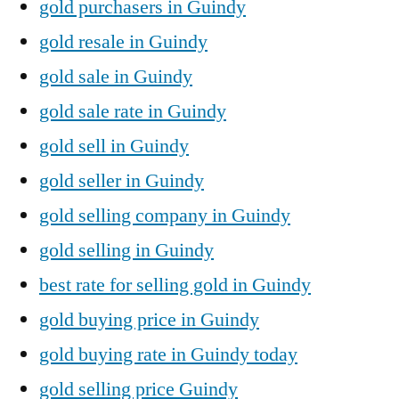
gold purchasers in Guindy
gold resale in Guindy
gold sale in Guindy
gold sale rate in Guindy
gold sell in Guindy
gold seller in Guindy
gold selling company in Guindy
gold selling in Guindy
best rate for selling gold in Guindy
gold buying price in Guindy
gold buying rate in Guindy today
gold selling price Guindy