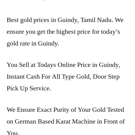
Best gold prices in Guindy, Tamil Nadu. We
ensure you get the highest price for today’s
gold rate in Guindy.
You Sell at Todays Online Price in Guindy,
Instant Cash For All Type Gold, Door Step
Pick Up Service.
We Ensure Exact Purity of Your Gold Tested
on German Based Karat Machine in Front of
You.