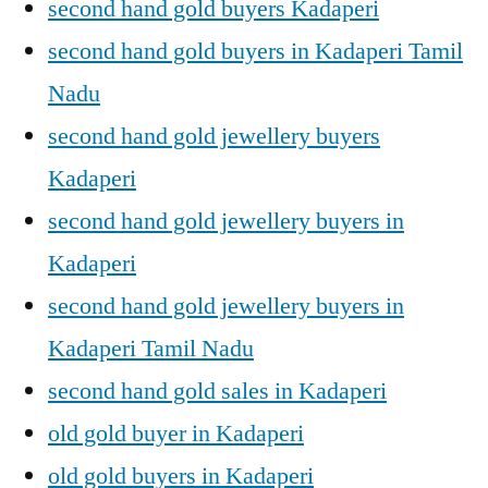
second hand gold buyers Kadaperi
second hand gold buyers in Kadaperi Tamil
Nadu
second hand gold jewellery buyers
Kadaperi
second hand gold jewellery buyers in
Kadaperi
second hand gold jewellery buyers in
Kadaperi Tamil Nadu
second hand gold sales in Kadaperi
old gold buyer in Kadaperi
old gold buyers in Kadaperi