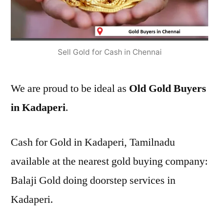
Sell Gold for Cash in Chennai
We are proud to be ideal as
Old Gold Buyers
in Kadaperi
.
Cash for Gold in Kadaperi, Tamilnadu
available at the nearest gold buying company:
Balaji Gold doing doorstep services in
Kadaperi.