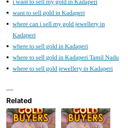
i want to sell my gold in Kadaperi
want to sell gold in Kadaperi
where can i sell my gold jewellery in
Kadaperi
where to sell gold in Kadaperi
where to sell gold in Kadaperi Tamil Nadu
where to sell gold jewellery in Kadaperi
Related