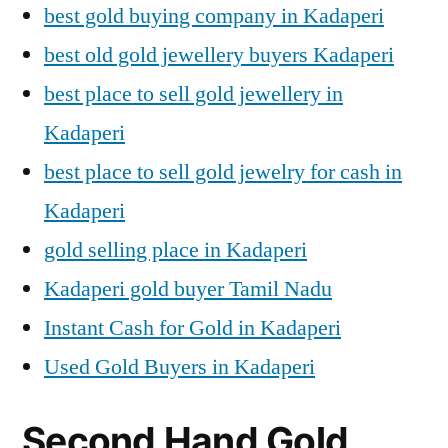
best gold buying company in Kadaperi
best old gold jewellery buyers Kadaperi
best place to sell gold jewellery in
Kadaperi
best place to sell gold jewelry for cash in
Kadaperi
gold selling place in Kadaperi
Kadaperi gold buyer Tamil Nadu
Instant Cash for Gold in Kadaperi
Used Gold Buyers in Kadaperi
Second Hand Gold