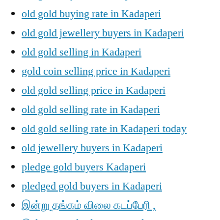
old gold buying rate in Kadaperi
old gold jewellery buyers in Kadaperi
old gold selling in Kadaperi
gold coin selling price in Kadaperi
old gold selling price in Kadaperi
old gold selling rate in Kadaperi
old gold selling rate in Kadaperi today
old jewellery buyers in Kadaperi
pledge gold buyers Kadaperi
pledged gold buyers in Kadaperi
இன்று தங்கம் விலை கடப்பேரி ,