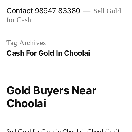
Skip
Contact 98947 83380
Sell Gold
to
for Cash
content
Tag Archives:
Cash For Gold In Choolai
Gold Buyers Near
Choolai
Sell Gold for Cash in Choolai | Choolai’s #1