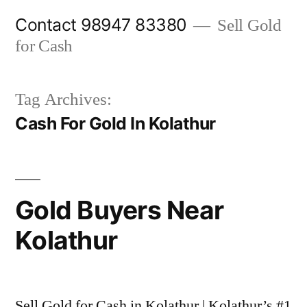
Skip
Contact 98947 83380
Sell Gold
to
for Cash
content
Tag Archives:
Cash For Gold In Kolathur
Gold Buyers Near
Kolathur
Sell Gold for Cash in Kolathur | Kolathur’s #1