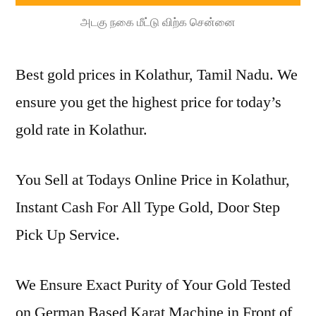
அடகு நகை மீட்டு விற்க சென்னை
Best gold prices in Kolathur, Tamil Nadu. We
ensure you get the highest price for today’s
gold rate in Kolathur.
You Sell at Todays Online Price in Kolathur,
Instant Cash For All Type Gold, Door Step
Pick Up Service.
We Ensure Exact Purity of Your Gold Tested
on German Based Karat Machine in Front of