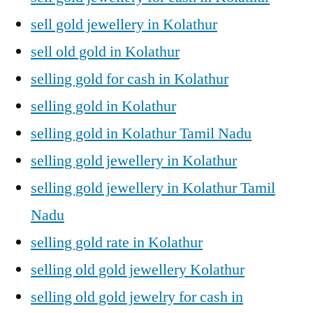
sell gold jewellery in Kolathur
sell old gold in Kolathur
selling gold for cash in Kolathur
selling gold in Kolathur
selling gold in Kolathur Tamil Nadu
selling gold jewellery in Kolathur
selling gold jewellery in Kolathur Tamil
Nadu
selling gold rate in Kolathur
selling old gold jewellery Kolathur
selling old gold jewelry for cash in