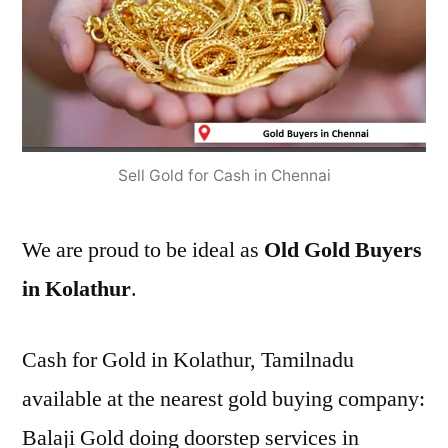
Sell Gold for Cash in Chennai
We are proud to be ideal as
Old Gold Buyers
in Kolathur
.
Cash for Gold in Kolathur, Tamilnadu
available at the nearest gold buying company:
Balaji Gold doing doorstep services in