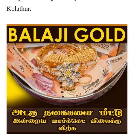
Kolathur.