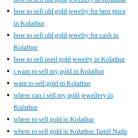
how to sell old gold jewelry for best price
in Kolathur
how to sell old gold jewelry for cash in
Kolathur
how to sell used gold jewelry in Kolathur
i want to sell my gold in Kolathur
want to sell gold in Kolathur
where can i sell my gold jewellery in
Kolathur
where to sell gold in Kolathur
where to sell gold in Kolathur Tamil Nadu