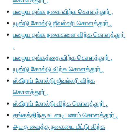
கொளத்தூர் ,
பழைய தங்க நகை விற்க கொளத்தூர் ,
யூஸ்டு கோல்டு ஜீவல்லரி கொளத்தூர் ,
பழைய தங்க நகைகளை விற்க கொளத்தூர்
,
பழைய தங்கத்தை விற்க கொளத்தூர் ,
யூஸ்டு கோல்டு விற்க கொளத்தூர் ,
ஸ்கிராப் கோல்டு ஜீவல்லரி விற்க
கொளத்தூர் ,
ஸ்கிராப் கோல்டு விற்க கொளத்தூர் ,
தங்கத்திற்கு உடனடி பணம் கொளத்தூர் ,
அடகு வைத்த நகையை மீட்டு விற்க