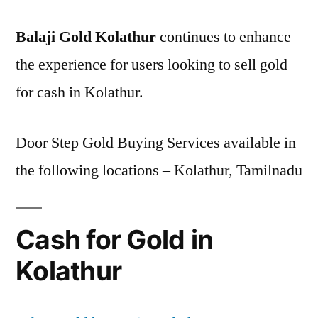
Balaji Gold Kolathur
continues to enhance
the experience for users looking to sell gold
for cash in Kolathur.
Door Step Gold Buying Services available in
the following locations – Kolathur, Tamilnadu
Cash for Gold in
Kolathur