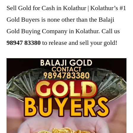
Sell Gold for Cash in Kolathur | Kolathur’s #1
Gold Buyers is none other than the Balaji
Gold Buying Company in Kolathur. Call us
98947 83380
to release and sell your gold!