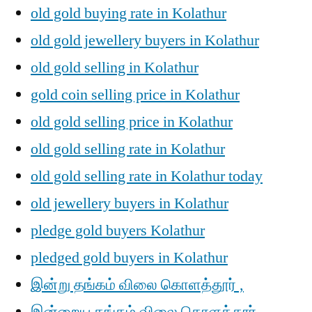
old gold buying rate in Kolathur
old gold jewellery buyers in Kolathur
old gold selling in Kolathur
gold coin selling price in Kolathur
old gold selling price in Kolathur
old gold selling rate in Kolathur
old gold selling rate in Kolathur today
old jewellery buyers in Kolathur
pledge gold buyers Kolathur
pledged gold buyers in Kolathur
இன்று தங்கம் விலை கொளத்தூர் ,