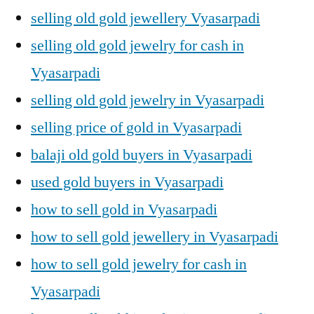
selling old gold jewellery Vyasarpadi
selling old gold jewelry for cash in
Vyasarpadi
selling old gold jewelry in Vyasarpadi
selling price of gold in Vyasarpadi
balaji old gold buyers in Vyasarpadi
used gold buyers in Vyasarpadi
how to sell gold in Vyasarpadi
how to sell gold jewellery in Vyasarpadi
how to sell gold jewelry for cash in
Vyasarpadi