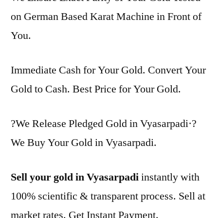
on German Based Karat Machine in Front of
You.
Immediate Cash for Your Gold. Convert Your
Gold to Cash. Best Price for Your Gold.
?We Release Pledged Gold in Vyasarpadi·?
We Buy Your Gold in Vyasarpadi.
Sell your gold in Vyasarpadi
instantly with
100% scientific & transparent process. Sell at
market rates. Get Instant Payment.