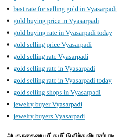
best rate for selling gold in Vyasarpadi
gold buying price in Vyasarpadi
gold buying rate in Vyasarpadi today
gold selling price Vyasarpadi
gold selling rate Vyasarpadi
gold selling rate in Vyasarpadi
gold selling rate in Vyasarpadi today
gold selling shops in Vyasarpadi
jewelry buyer Vyasarpadi
jewelry buyers Vyasarpadi
அடகு நகையை மீட்க மீட்டு விற்க வியாசர்பாடி