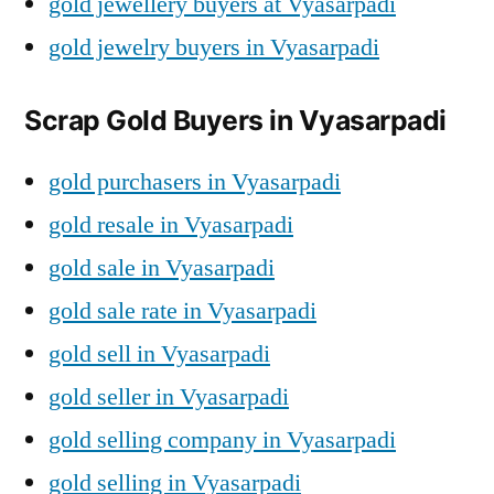
gold jewellery buyers at Vyasarpadi
gold jewelry buyers in Vyasarpadi
Scrap Gold Buyers in Vyasarpadi
gold purchasers in Vyasarpadi
gold resale in Vyasarpadi
gold sale in Vyasarpadi
gold sale rate in Vyasarpadi
gold sell in Vyasarpadi
gold seller in Vyasarpadi
gold selling company in Vyasarpadi
gold selling in Vyasarpadi