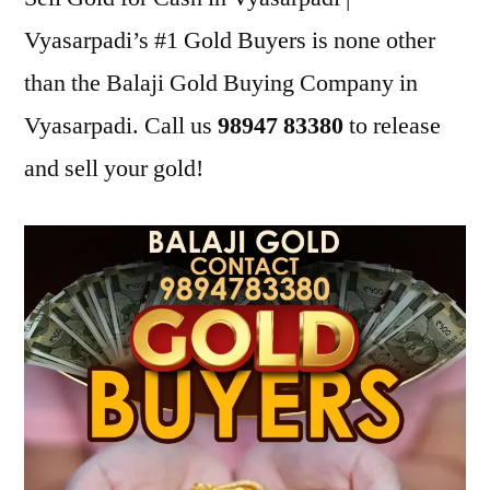
Vyasarpadi’s #1 Gold Buyers is none other
than the Balaji Gold Buying Company in
Vyasarpadi. Call us
98947 83380
to release
and sell your gold!