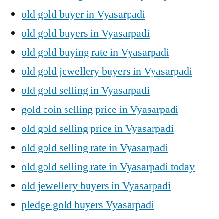
old gold buyer in Vyasarpadi
old gold buyers in Vyasarpadi
old gold buying rate in Vyasarpadi
old gold jewellery buyers in Vyasarpadi
old gold selling in Vyasarpadi
gold coin selling price in Vyasarpadi
old gold selling price in Vyasarpadi
old gold selling rate in Vyasarpadi
old gold selling rate in Vyasarpadi today
old jewellery buyers in Vyasarpadi
pledge gold buyers Vyasarpadi