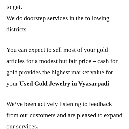
to get.
We do doorstep services in the following
districts
You can expect to sell most of your gold
articles for a modest but fair price – cash for
gold provides the highest market value for
your
Used Gold Jewelry in Vyasarpadi
.
We’ve been actively listening to feedback
from our customers and are pleased to expand
our services.