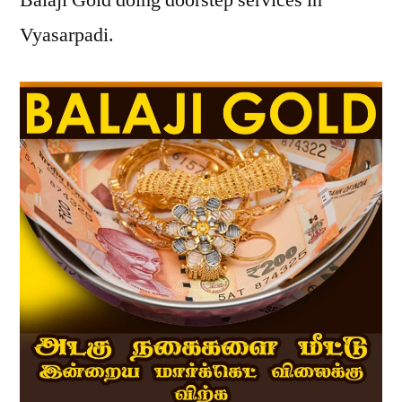
Balaji Gold doing doorstep services in
Vyasarpadi.