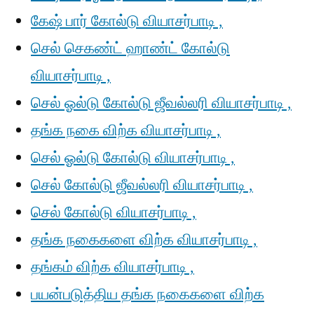
கேஷ் பார் கோல்டு வியாசர்பாடி ,
செல் செகண்ட் ஹாண்ட் கோல்டு
வியாசர்பாடி ,
செல் ஓல்டு கோல்டு ஜீவல்லரி வியாசர்பாடி ,
தங்க நகை விற்க வியாசர்பாடி ,
செல் ஓல்டு கோல்டு வியாசர்பாடி ,
செல் கோல்டு ஜீவல்லரி வியாசர்பாடி ,
செல் கோல்டு வியாசர்பாடி ,
தங்க நகைகளை விற்க வியாசர்பாடி ,
தங்கம் விற்க வியாசர்பாடி ,
பயன்படுத்திய தங்க நகைகளை விற்க