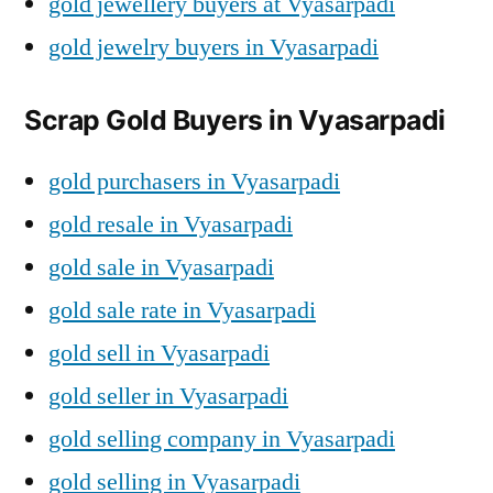
gold jewellery buyers at Vyasarpadi
gold jewelry buyers in Vyasarpadi
Scrap Gold Buyers in Vyasarpadi
gold purchasers in Vyasarpadi
gold resale in Vyasarpadi
gold sale in Vyasarpadi
gold sale rate in Vyasarpadi
gold sell in Vyasarpadi
gold seller in Vyasarpadi
gold selling company in Vyasarpadi
gold selling in Vyasarpadi