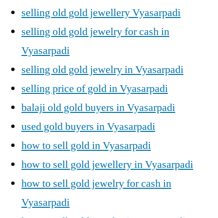
selling old gold jewellery Vyasarpadi
selling old gold jewelry for cash in
Vyasarpadi
selling old gold jewelry in Vyasarpadi
selling price of gold in Vyasarpadi
balaji old gold buyers in Vyasarpadi
used gold buyers in Vyasarpadi
how to sell gold in Vyasarpadi
how to sell gold jewellery in Vyasarpadi
how to sell gold jewelry for cash in
Vyasarpadi