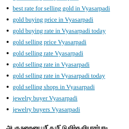
best rate for selling gold in Vyasarpadi
gold buying price in Vyasarpadi
gold buying rate in Vyasarpadi today
gold selling price Vyasarpadi
gold selling rate Vyasarpadi
gold selling rate in Vyasarpadi
gold selling rate in Vyasarpadi today
gold selling shops in Vyasarpadi
jewelry buyer Vyasarpadi
jewelry buyers Vyasarpadi
அடகு நகையை மீட்க மீட்டு விற்க வியாசர்பாடி