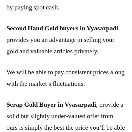
by paying spot cash.
Second Hand Gold buyers in Vyasarpadi
provides you an advantage in selling your
gold and valuable articles privately.
We will be able to pay consistent prices along
with the market’s fluctuations.
Scrap Gold Buyer in Vyasarpadi
, provide a
solid but slightly under-valued offer from
ours is simply the best the price you’ll be able