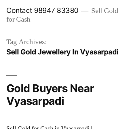
Skip
Contact 98947 83380
Sell Gold
to
for Cash
content
Tag Archives:
Sell Gold Jewellery In Vyasarpadi
Gold Buyers Near
Vyasarpadi
Sell Gold for Cash in Vyasarpadi |