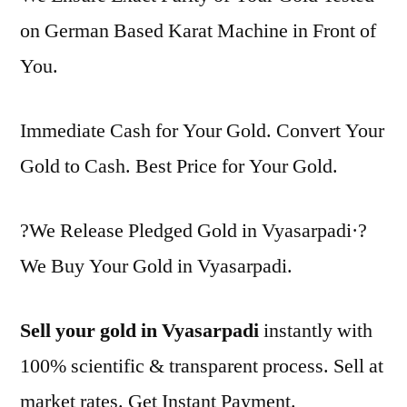
on German Based Karat Machine in Front of
You.
Immediate Cash for Your Gold. Convert Your
Gold to Cash. Best Price for Your Gold.
?We Release Pledged Gold in Vyasarpadi·?
We Buy Your Gold in Vyasarpadi.
Sell your gold in Vyasarpadi
instantly with
100% scientific & transparent process. Sell at
market rates. Get Instant Payment.