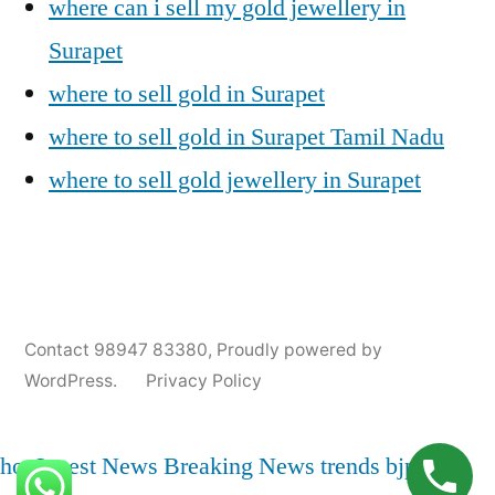
where can i sell my gold jewellery in
Surapet
where to sell gold in Surapet
where to sell gold in Surapet Tamil Nadu
where to sell gold jewellery in Surapet
Posted
Posted
Tags:
appleadservices@gmail.com
November
Sell
Cash
Contact 98947 83380
,
Proudly powered by
by
in
8,
Gold
For
WordPress.
Privacy Policy
2024
for
Gold
Cash
In
Surapet
,
hot
Latest News
Breaking News
trends
bjp
india
Gold