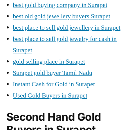
best gold buying company in Surapet
best old gold jewellery buyers Surapet
best place to sell gold jewellery in Surapet
best place to sell gold jewelry for cash in
Surapet
gold selling place in Surapet
Surapet gold buyer Tamil Nadu
Instant Cash for Gold in Surapet
Used Gold Buyers in Surapet
Second Hand Gold
Buyers in Surapet