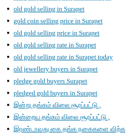
old gold selling in Surapet
gold coin selling price in Surapet
old gold selling price in Surapet
old gold selling rate in Surapet
old gold selling rate in Surapet today
old jewellery buyers in Surapet
pledge gold buyers Surapet
pledged gold buyers in Surapet
இன்று தங்கம் விலை சூரப்பட்டு ,
இன்றைய தங்கம் விலை சூரப்பட்டு ,
இரண்டாவது கை தங்க நகைகளை விற்க