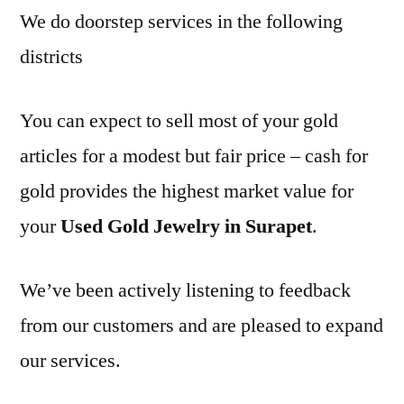
We do doorstep services in the following
districts
You can expect to sell most of your gold
articles for a modest but fair price – cash for
gold provides the highest market value for
your
Used Gold Jewelry in Surapet
.
We’ve been actively listening to feedback
from our customers and are pleased to expand
our services.