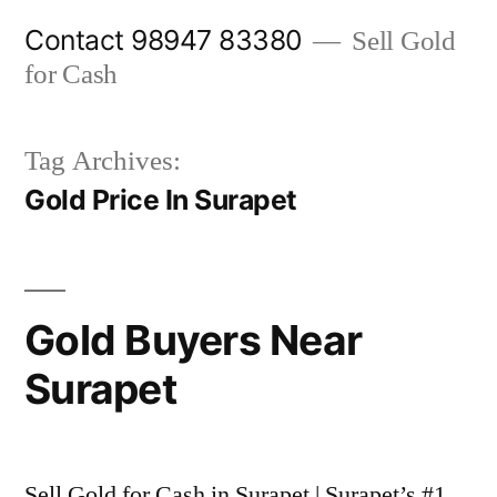
Skip
Contact 98947 83380
Sell Gold
to
for Cash
content
Tag Archives:
Gold Price In Surapet
Gold Buyers Near
Surapet
Sell Gold for Cash in Surapet | Surapet’s #1