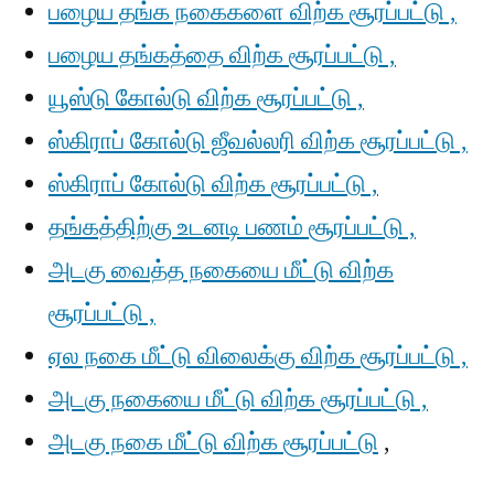
பழைய தங்க நகைகளை விற்க சூரப்பட்டு ,
பழைய தங்கத்தை விற்க சூரப்பட்டு ,
யூஸ்டு கோல்டு விற்க சூரப்பட்டு ,
ஸ்கிராப் கோல்டு ஜீவல்லரி விற்க சூரப்பட்டு ,
ஸ்கிராப் கோல்டு விற்க சூரப்பட்டு ,
தங்கத்திற்கு உடனடி பணம் சூரப்பட்டு ,
அடகு வைத்த நகையை மீட்டு விற்க
சூரப்பட்டு ,
ஏல நகை மீட்டு விலைக்கு விற்க சூரப்பட்டு ,
அடகு நகையை மீட்டு விற்க சூரப்பட்டு ,
அடகு நகை மீட்டு விற்க சூரப்பட்டு
,