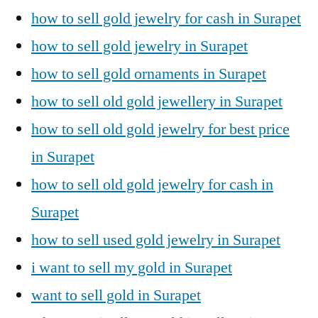
how to sell gold jewelry for cash in Surapet
how to sell gold jewelry in Surapet
how to sell gold ornaments in Surapet
how to sell old gold jewellery in Surapet
how to sell old gold jewelry for best price
in Surapet
how to sell old gold jewelry for cash in
Surapet
how to sell used gold jewelry in Surapet
i want to sell my gold in Surapet
want to sell gold in Surapet