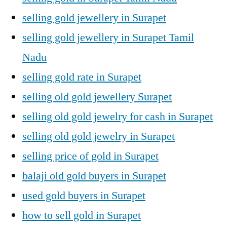
selling gold jewellery in Surapet
selling gold jewellery in Surapet Tamil
Nadu
selling gold rate in Surapet
selling old gold jewellery Surapet
selling old gold jewelry for cash in Surapet
selling old gold jewelry in Surapet
selling price of gold in Surapet
balaji old gold buyers in Surapet
used gold buyers in Surapet
how to sell gold in Surapet