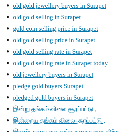
old gold jewellery buyers in Surapet
old gold selling in Surapet
gold coin selling price in Surapet
old gold selling price in Surapet
old gold selling rate in Surapet
old gold selling rate in Surapet today
old jewellery buyers in Surapet
pledge gold buyers Surapet
pledged gold buyers in Surapet
இன்று தங்கம் விலை சூரப்பட்டு ,
இன்றைய தங்கம் விலை சூரப்பட்டு ,