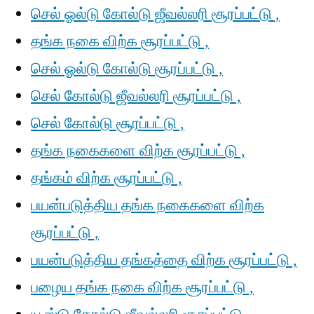
செல் ஓல்டு கோல்டு ஜீவல்லரி சூரப்பட்டு ,
தங்க நகை விற்க சூரப்பட்டு ,
செல் ஓல்டு கோல்டு சூரப்பட்டு ,
செல் கோல்டு ஜீவல்லரி சூரப்பட்டு ,
செல் கோல்டு சூரப்பட்டு ,
தங்க நகைகளை விற்க சூரப்பட்டு ,
தங்கம் விற்க சூரப்பட்டு ,
பயன்படுத்திய தங்க நகைகளை விற்க
சூரப்பட்டு ,
பயன்படுத்திய தங்கத்தை விற்க சூரப்பட்டு ,
பழைய தங்க நகை விற்க சூரப்பட்டு ,