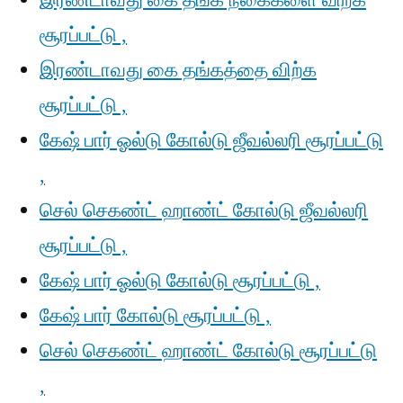
இரண்டாவது கை தங்க நகைகளை விற்க
சூரப்பட்டு ,
இரண்டாவது கை தங்கத்தை விற்க
சூரப்பட்டு ,
கேஷ் பார் ஓல்டு கோல்டு ஜீவல்லரி சூரப்பட்டு
,
செல் செகண்ட் ஹாண்ட் கோல்டு ஜீவல்லரி
சூரப்பட்டு ,
கேஷ் பார் ஓல்டு கோல்டு சூரப்பட்டு ,
கேஷ் பார் கோல்டு சூரப்பட்டு ,
செல் செகண்ட் ஹாண்ட் கோல்டு சூரப்பட்டு
,