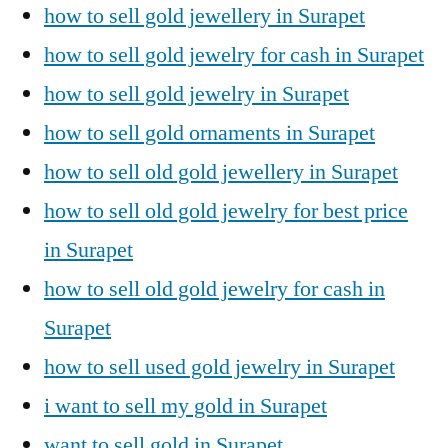
how to sell gold jewellery in Surapet
how to sell gold jewelry for cash in Surapet
how to sell gold jewelry in Surapet
how to sell gold ornaments in Surapet
how to sell old gold jewellery in Surapet
how to sell old gold jewelry for best price
in Surapet
how to sell old gold jewelry for cash in
Surapet
how to sell used gold jewelry in Surapet
i want to sell my gold in Surapet
want to sell gold in Surapet