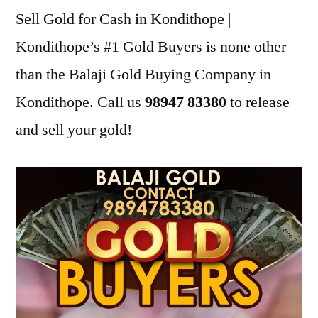
Sell Gold for Cash in Kondithope |
Kondithope’s #1 Gold Buyers is none other
than the Balaji Gold Buying Company in
Kondithope. Call us
98947 83380
to release
and sell your gold!