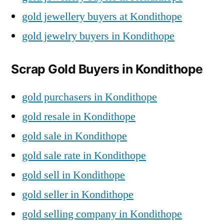
gold jewellery buyers at Kondithope
gold jewelry buyers in Kondithope
Scrap Gold Buyers in Kondithope
gold purchasers in Kondithope
gold resale in Kondithope
gold sale in Kondithope
gold sale rate in Kondithope
gold sell in Kondithope
gold seller in Kondithope
gold selling company in Kondithope