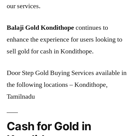
our services.
Balaji Gold Kondithope
continues to
enhance the experience for users looking to
sell gold for cash in Kondithope.
Door Step Gold Buying Services available in
the following locations – Kondithope,
Tamilnadu
Cash for Gold in