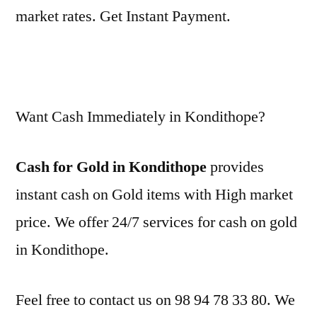
market rates. Get Instant Payment.
Want Cash Immediately in Kondithope?
Cash for Gold in Kondithope
provides
instant cash on Gold items with High market
price. We offer 24/7 services for cash on gold
in Kondithope.
Feel free to contact us on 98 94 78 33 80. We