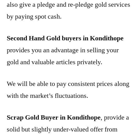
also give a pledge and re-pledge gold services
by paying spot cash.
Second Hand Gold buyers in Kondithope
provides you an advantage in selling your
gold and valuable articles privately.
We will be able to pay consistent prices along
with the market’s fluctuations.
Scrap Gold Buyer in Kondithope
, provide a
solid but slightly under-valued offer from