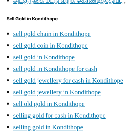
அடகு நகை மீட்டு விற்க கொண்டித்தோப்பு
,
Sell Gold in Kondithope
sell gold chain in Kondithope
sell gold coin in Kondithope
sell gold in Kondithope
sell gold in Kondithope for cash
sell gold jewellery for cash in Kondithope
sell gold jewellery in Kondithope
sell old gold in Kondithope
selling gold for cash in Kondithope
selling gold in Kondithope