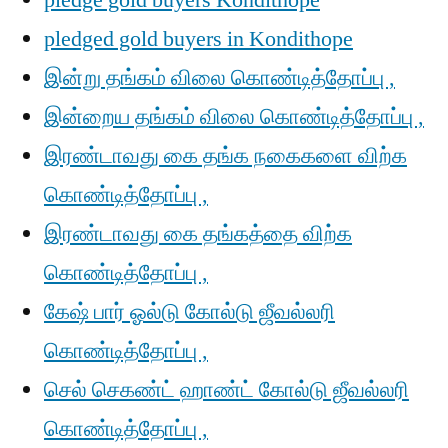
pledge gold buyers Kondithope
pledged gold buyers in Kondithope
இன்று தங்கம் விலை கொண்டித்தோப்பு ,
இன்றைய தங்கம் விலை கொண்டித்தோப்பு ,
இரண்டாவது கை தங்க நகைகளை விற்க
கொண்டித்தோப்பு ,
இரண்டாவது கை தங்கத்தை விற்க
கொண்டித்தோப்பு ,
கேஷ் பார் ஓல்டு கோல்டு ஜீவல்லரி
கொண்டித்தோப்பு ,
செல் செகண்ட் ஹாண்ட் கோல்டு ஜீவல்லரி
கொண்டித்தோப்பு ,