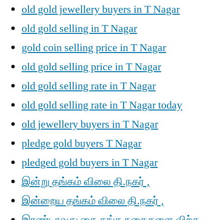
old gold jewellery buyers in T Nagar
old gold selling in T Nagar
gold coin selling price in T Nagar
old gold selling price in T Nagar
old gold selling rate in T Nagar
old gold selling rate in T Nagar today
old jewellery buyers in T Nagar
pledge gold buyers T Nagar
pledged gold buyers in T Nagar
இன்று தங்கம் விலை தி.நகர் ,
இன்றைய தங்கம் விலை தி.நகர் ,