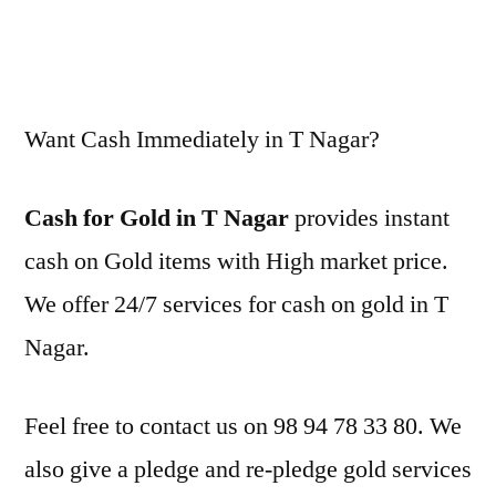
Want Cash Immediately in T Nagar?
Cash for Gold in T Nagar
provides instant
cash on Gold items with High market price.
We offer 24/7 services for cash on gold in T
Nagar.
Feel free to contact us on 98 94 78 33 80. We
also give a pledge and re-pledge gold services