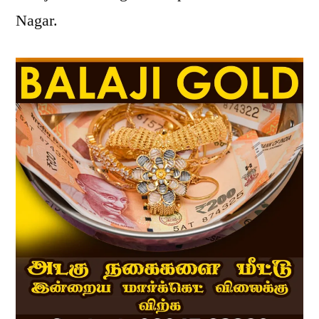
Nagar.