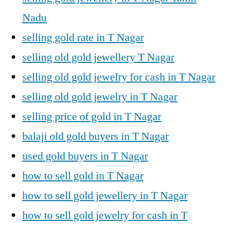
Nadu
selling gold rate in T Nagar
selling old gold jewellery T Nagar
selling old gold jewelry for cash in T Nagar
selling old gold jewelry in T Nagar
selling price of gold in T Nagar
balaji old gold buyers in T Nagar
used gold buyers in T Nagar
how to sell gold in T Nagar
how to sell gold jewellery in T Nagar
how to sell gold jewelry for cash in T