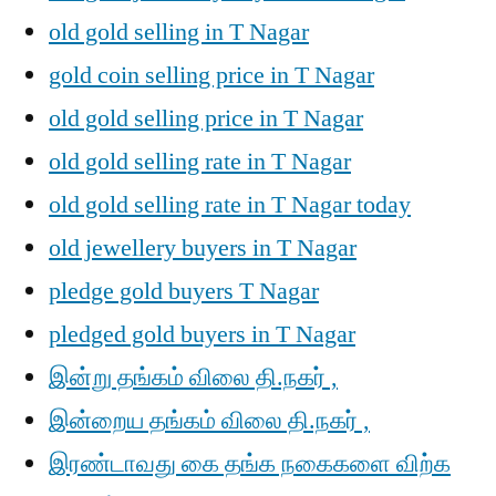
old gold selling in T Nagar
gold coin selling price in T Nagar
old gold selling price in T Nagar
old gold selling rate in T Nagar
old gold selling rate in T Nagar today
old jewellery buyers in T Nagar
pledge gold buyers T Nagar
pledged gold buyers in T Nagar
இன்று தங்கம் விலை தி.நகர் ,
இன்றைய தங்கம் விலை தி.நகர் ,
இரண்டாவது கை தங்க நகைகளை விற்க