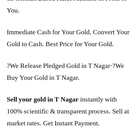
You.
Immediate Cash for Your Gold. Convert Your
Gold to Cash. Best Price for Your Gold.
?We Release Pledged Gold in T Nagar·?We
Buy Your Gold in T Nagar.
Sell your gold in T Nagar
instantly with
100% scientific & transparent process. Sell at
market rates. Get Instant Payment.