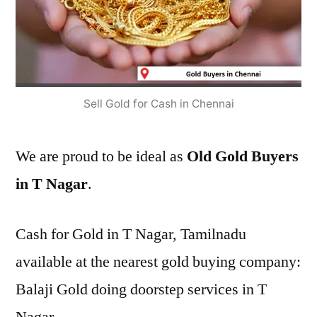
Sell Gold for Cash in Chennai
We are proud to be ideal as
Old Gold Buyers
in T Nagar
.
Cash for Gold in T Nagar, Tamilnadu
available at the nearest gold buying company:
Balaji Gold doing doorstep services in T