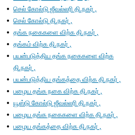
செல் கோல்டு ஜீவல்லரி தி.நகர் ,
செல் கோல்டு தி.நகர் ,
தங்க நகைகளை விற்க தி.நகர் ,
தங்கம் விற்க தி.நகர் ,
பயன்படுத்திய தங்க நகைகளை விற்க
தி.நகர் ,
பயன்படுத்திய தங்கத்தை விற்க தி.நகர் ,
பழைய தங்க நகை விற்க தி.நகர் ,
யூஸ்டு கோல்டு ஜீவல்லரி தி.நகர் ,
பழைய தங்க நகைகளை விற்க தி.நகர் ,
பழைய தங்கத்தை விற்க தி.நகர் ,