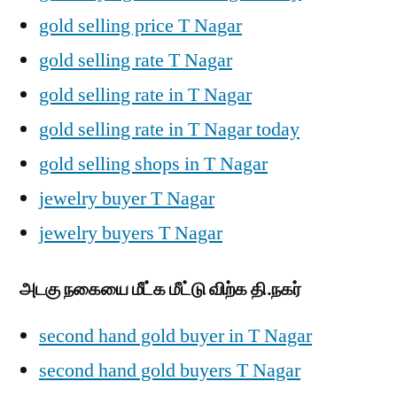
gold selling price T Nagar
gold selling rate T Nagar
gold selling rate in T Nagar
gold selling rate in T Nagar today
gold selling shops in T Nagar
jewelry buyer T Nagar
jewelry buyers T Nagar
அடகு நகையை மீட்க மீட்டு விற்க தி.நகர்
second hand gold buyer in T Nagar
second hand gold buyers T Nagar