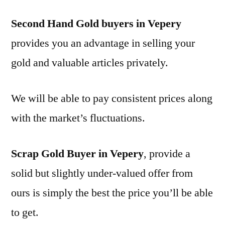
Second Hand Gold buyers in Vepery
provides you an advantage in selling your
gold and valuable articles privately.
We will be able to pay consistent prices along
with the market’s fluctuations.
Scrap Gold Buyer in Vepery
, provide a
solid but slightly under-valued offer from
ours is simply the best the price you’ll be able
to get.