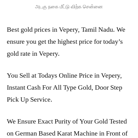
அடகு நகை மீட்டு விற்க சென்னை
Best gold prices in Vepery, Tamil Nadu. We
ensure you get the highest price for today’s
gold rate in Vepery.
You Sell at Todays Online Price in Vepery,
Instant Cash For All Type Gold, Door Step
Pick Up Service.
We Ensure Exact Purity of Your Gold Tested
on German Based Karat Machine in Front of