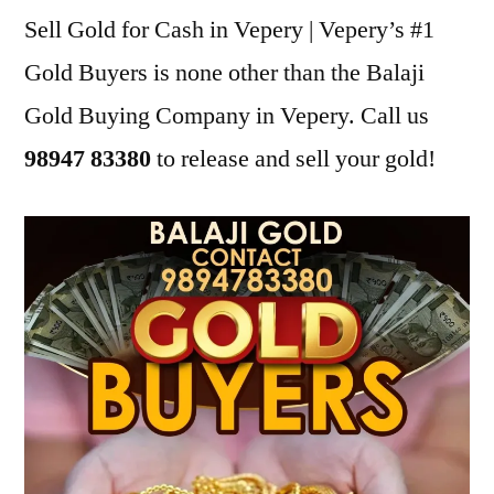
Sell Gold for Cash in Vepery | Vepery’s #1
Gold Buyers is none other than the Balaji
Gold Buying Company in Vepery. Call us
98947 83380
to release and sell your gold!