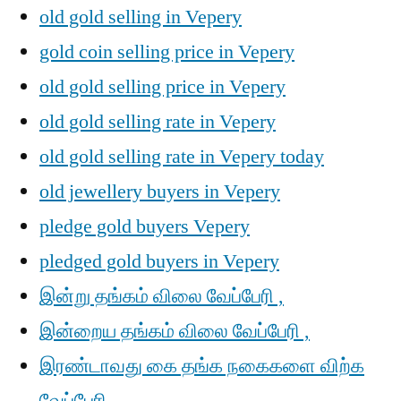
old gold selling in Vepery
gold coin selling price in Vepery
old gold selling price in Vepery
old gold selling rate in Vepery
old gold selling rate in Vepery today
old jewellery buyers in Vepery
pledge gold buyers Vepery
pledged gold buyers in Vepery
இன்று தங்கம் விலை வேப்பேரி ,
இன்றைய தங்கம் விலை வேப்பேரி ,
இரண்டாவது கை தங்க நகைகளை விற்க