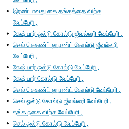
வேப்பேரி ,
இரண்டாவது கை தங்கத்தை விற்க
வேப்பேரி ,
கேஷ் பார் ஓல்டு கோல்டு ஜீவல்லரி வேப்பேரி ,
செல் செகண்ட் ஹாண்ட் கோல்டு ஜீவல்லரி
வேப்பேரி ,
கேஷ் பார் ஓல்டு கோல்டு வேப்பேரி ,
கேஷ் பார் கோல்டு வேப்பேரி ,
செல் செகண்ட் ஹாண்ட் கோல்டு வேப்பேரி ,
செல் ஓல்டு கோல்டு ஜீவல்லரி வேப்பேரி ,
தங்க நகை விற்க வேப்பேரி ,
செல் ஓல்டு கோல்டு வேப்பேரி ,