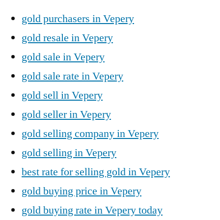
gold purchasers in Vepery
gold resale in Vepery
gold sale in Vepery
gold sale rate in Vepery
gold sell in Vepery
gold seller in Vepery
gold selling company in Vepery
gold selling in Vepery
best rate for selling gold in Vepery
gold buying price in Vepery
gold buying rate in Vepery today