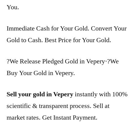
You.
Immediate Cash for Your Gold. Convert Your
Gold to Cash. Best Price for Your Gold.
?We Release Pledged Gold in Vepery·?We
Buy Your Gold in Vepery.
Sell your gold in Vepery
instantly with 100%
scientific & transparent process. Sell at
market rates. Get Instant Payment.