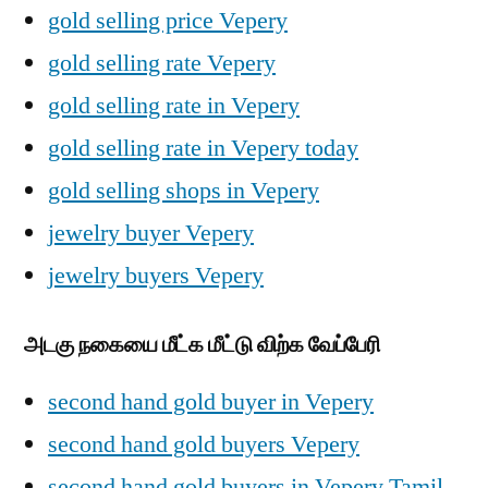
gold selling price Vepery
gold selling rate Vepery
gold selling rate in Vepery
gold selling rate in Vepery today
gold selling shops in Vepery
jewelry buyer Vepery
jewelry buyers Vepery
அடகு நகையை மீட்க மீட்டு விற்க வேப்பேரி
second hand gold buyer in Vepery
second hand gold buyers Vepery
second hand gold buyers in Vepery Tamil