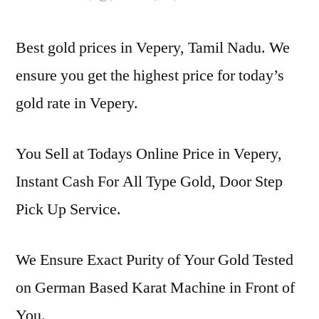
Best gold prices in Vepery, Tamil Nadu. We
ensure you get the highest price for today’s
gold rate in Vepery.
You Sell at Todays Online Price in Vepery,
Instant Cash For All Type Gold, Door Step
Pick Up Service.
We Ensure Exact Purity of Your Gold Tested
on German Based Karat Machine in Front of
You.