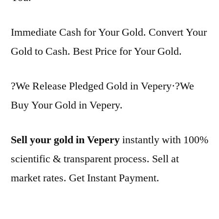
Immediate Cash for Your Gold. Convert Your
Gold to Cash. Best Price for Your Gold.
?We Release Pledged Gold in Vepery·?We
Buy Your Gold in Vepery.
Sell your gold in Vepery
instantly with 100%
scientific & transparent process. Sell at
market rates. Get Instant Payment.