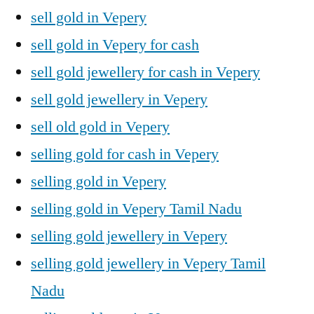
sell gold in Vepery
sell gold in Vepery for cash
sell gold jewellery for cash in Vepery
sell gold jewellery in Vepery
sell old gold in Vepery
selling gold for cash in Vepery
selling gold in Vepery
selling gold in Vepery Tamil Nadu
selling gold jewellery in Vepery
selling gold jewellery in Vepery Tamil
Nadu