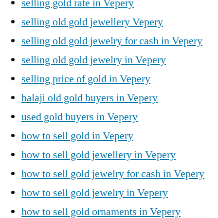
selling gold rate in Vepery
selling old gold jewellery Vepery
selling old gold jewelry for cash in Vepery
selling old gold jewelry in Vepery
selling price of gold in Vepery
balaji old gold buyers in Vepery
used gold buyers in Vepery
how to sell gold in Vepery
how to sell gold jewellery in Vepery
how to sell gold jewelry for cash in Vepery
how to sell gold jewelry in Vepery
how to sell gold ornaments in Vepery