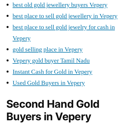
best old gold jewellery buyers Vepery
best place to sell gold jewellery in Vepery
best place to sell gold jewelry for cash in
Vepery
gold selling place in Vepery
Vepery gold buyer Tamil Nadu
Instant Cash for Gold in Vepery
Used Gold Buyers in Vepery
Second Hand Gold
Buyers in Vepery