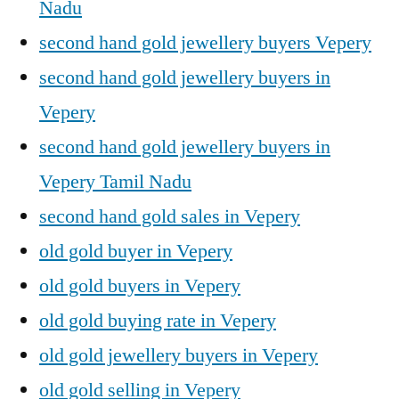
Nadu
second hand gold jewellery buyers Vepery
second hand gold jewellery buyers in
Vepery
second hand gold jewellery buyers in
Vepery Tamil Nadu
second hand gold sales in Vepery
old gold buyer in Vepery
old gold buyers in Vepery
old gold buying rate in Vepery
old gold jewellery buyers in Vepery
old gold selling in Vepery