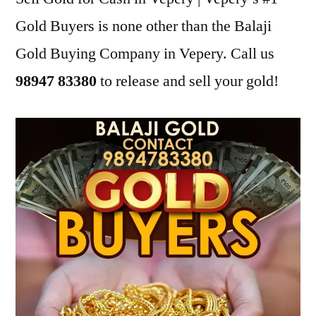
Gold Buyers is none other than the Balaji
Gold Buying Company in Vepery. Call us
98947 83380
to release and sell your gold!