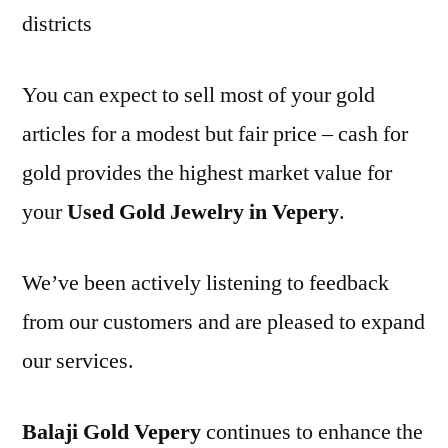
districts
You can expect to sell most of your gold
articles for a modest but fair price – cash for
gold provides the highest market value for
your
Used Gold Jewelry in Vepery
.
We’ve been actively listening to feedback
from our customers and are pleased to expand
our services.
Balaji Gold Vepery
continues to enhance the