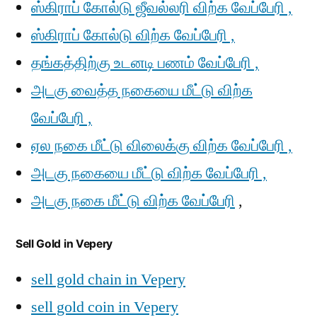
ஸ்கிராப் கோல்டு ஜீவல்லரி விற்க வேப்பேரி ,
ஸ்கிராப் கோல்டு விற்க வேப்பேரி ,
தங்கத்திற்கு உடனடி பணம் வேப்பேரி ,
அடகு வைத்த நகையை மீட்டு விற்க
வேப்பேரி ,
ஏல நகை மீட்டு விலைக்கு விற்க வேப்பேரி ,
அடகு நகையை மீட்டு விற்க வேப்பேரி ,
அடகு நகை மீட்டு விற்க வேப்பேரி
,
Sell Gold in Vepery
sell gold chain in Vepery
sell gold coin in Vepery