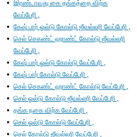
இரண்டாவது கை தங்கத்தை விற்க
வேப்பேரி ,
கேஷ் பார் ஓல்டு கோல்டு ஜீவல்லரி வேப்பேரி ,
செல் செகண்ட் ஹாண்ட் கோல்டு ஜீவல்லரி
வேப்பேரி ,
கேஷ் பார் ஓல்டு கோல்டு வேப்பேரி ,
கேஷ் பார் கோல்டு வேப்பேரி ,
செல் செகண்ட் ஹாண்ட் கோல்டு வேப்பேரி ,
செல் ஓல்டு கோல்டு ஜீவல்லரி வேப்பேரி ,
தங்க நகை விற்க வேப்பேரி ,
செல் ஓல்டு கோல்டு வேப்பேரி ,
செல் கோல்டு ஜீவல்லரி வேப்பேரி ,