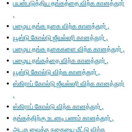
பயன்படுத்திய தங்கத்தை விற்க கானத்தூர்
,
பழைய தங்க நகை விற்க கானத்தூர் ,
யூஸ்டு கோல்டு ஜீவல்லரி கானத்தூர் ,
பழைய தங்க நகைகளை விற்க கானத்தூர் ,
பழைய தங்கத்தை விற்க கானத்தூர் ,
யூஸ்டு கோல்டு விற்க கானத்தூர் ,
ஸ்கிராப் கோல்டு ஜீவல்லரி விற்க கானத்தூர்
,
ஸ்கிராப் கோல்டு விற்க கானத்தூர் ,
தங்கத்திற்கு உடனடி பணம் கானத்தூர் ,
அடகு வைத்த நகையை மீட்டு விற்க