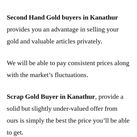
Second Hand Gold buyers in Kanathur
provides you an advantage in selling your
gold and valuable articles privately.
We will be able to pay consistent prices along
with the market’s fluctuations.
Scrap Gold Buyer in Kanathur
, provide a
solid but slightly under-valued offer from
ours is simply the best the price you’ll be able
to get.