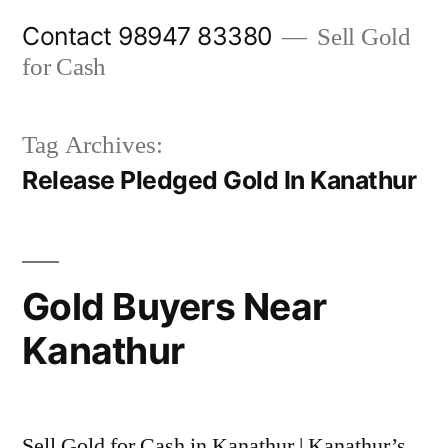
Skip
Contact 98947 83380
Sell Gold
to
for Cash
content
Tag Archives:
Release Pledged Gold In Kanathur
Gold Buyers Near
Kanathur
Sell Gold for Cash in Kanathur | Kanathur’s