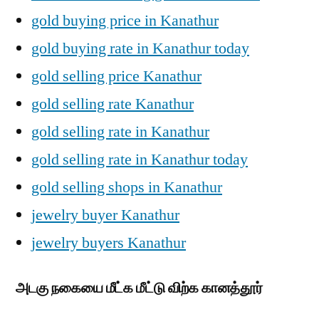
gold buying price in Kanathur
gold buying rate in Kanathur today
gold selling price Kanathur
gold selling rate Kanathur
gold selling rate in Kanathur
gold selling rate in Kanathur today
gold selling shops in Kanathur
jewelry buyer Kanathur
jewelry buyers Kanathur
அடகு நகையை மீட்க மீட்டு விற்க கானத்தூர்