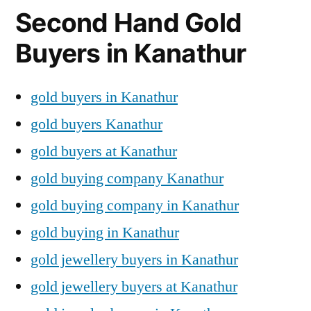
Second Hand Gold
Buyers in Kanathur
gold buyers in Kanathur
gold buyers Kanathur
gold buyers at Kanathur
gold buying company Kanathur
gold buying company in Kanathur
gold buying in Kanathur
gold jewellery buyers in Kanathur
gold jewellery buyers at Kanathur