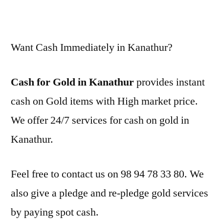
Want Cash Immediately in Kanathur?
Cash for Gold in Kanathur
provides instant
cash on Gold items with High market price.
We offer 24/7 services for cash on gold in
Kanathur.
Feel free to contact us on 98 94 78 33 80. We
also give a pledge and re-pledge gold services
by paying spot cash.