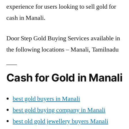
experience for users looking to sell gold for
cash in Manali.
Door Step Gold Buying Services available in
the following locations – Manali, Tamilnadu
Cash for Gold in Manali
best gold buyers in Manali
best gold buying company in Manali
best old gold jewellery buyers Manali