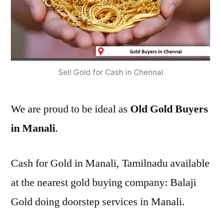
Sell Gold for Cash in Chennai
We are proud to be ideal as
Old Gold Buyers
in Manali
.
Cash for Gold in Manali, Tamilnadu available
at the nearest gold buying company: Balaji
Gold doing doorstep services in Manali.