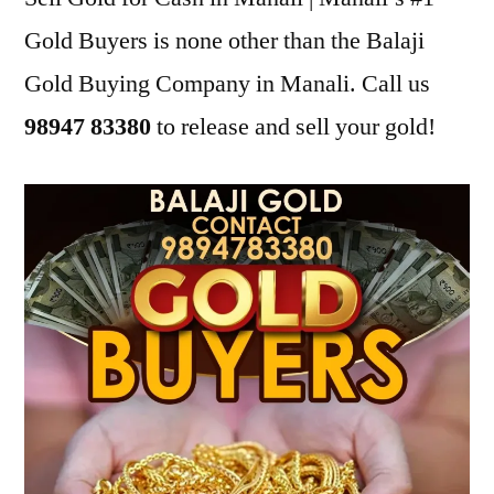
Gold Buyers is none other than the Balaji
Gold Buying Company in Manali. Call us
98947 83380
to release and sell your gold!