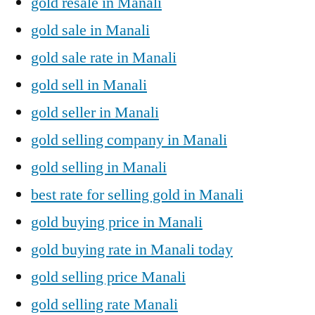
gold resale in Manali
gold sale in Manali
gold sale rate in Manali
gold sell in Manali
gold seller in Manali
gold selling company in Manali
gold selling in Manali
best rate for selling gold in Manali
gold buying price in Manali
gold buying rate in Manali today
gold selling price Manali
gold selling rate Manali