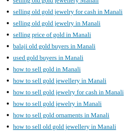
selling old gold jewellery Manali
selling old gold jewelry for cash in Manali
selling old gold jewelry in Manali
selling price of gold in Manali
balaji old gold buyers in Manali
used gold buyers in Manali
how to sell gold in Manali
how to sell gold jewellery in Manali
how to sell gold jewelry for cash in Manali
how to sell gold jewelry in Manali
how to sell gold ornaments in Manali
how to sell old gold jewellery in Manali