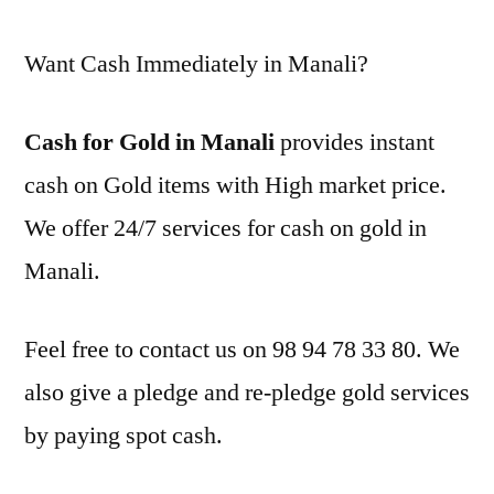
Want Cash Immediately in Manali?
Cash for Gold in Manali
provides instant
cash on Gold items with High market price.
We offer 24/7 services for cash on gold in
Manali.
Feel free to contact us on 98 94 78 33 80. We
also give a pledge and re-pledge gold services
by paying spot cash.