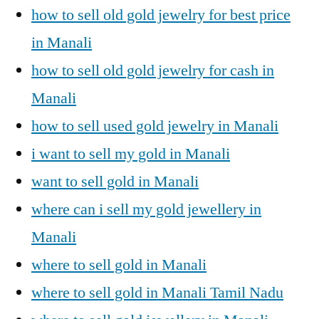
how to sell old gold jewelry for best price
in Manali
how to sell old gold jewelry for cash in
Manali
how to sell used gold jewelry in Manali
i want to sell my gold in Manali
want to sell gold in Manali
where can i sell my gold jewellery in
Manali
where to sell gold in Manali
where to sell gold in Manali Tamil Nadu