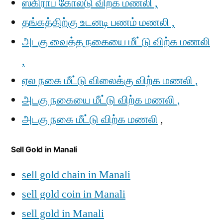
ஸ்கிராப் கோல்டு விற்க மணலி ,
தங்கத்திற்கு உடனடி பணம் மணலி ,
அடகு வைத்த நகையை மீட்டு விற்க மணலி
,
ஏல நகை மீட்டு விலைக்கு விற்க மணலி ,
அடகு நகையை மீட்டு விற்க மணலி ,
அடகு நகை மீட்டு விற்க மணலி
,
Sell Gold in Manali
sell gold chain in Manali
sell gold coin in Manali
sell gold in Manali