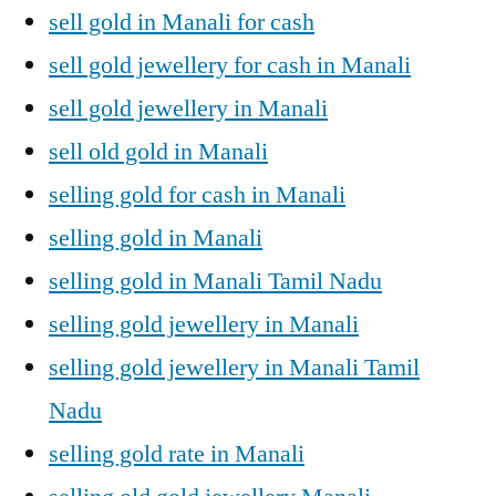
sell gold in Manali for cash
sell gold jewellery for cash in Manali
sell gold jewellery in Manali
sell old gold in Manali
selling gold for cash in Manali
selling gold in Manali
selling gold in Manali Tamil Nadu
selling gold jewellery in Manali
selling gold jewellery in Manali Tamil
Nadu
selling gold rate in Manali