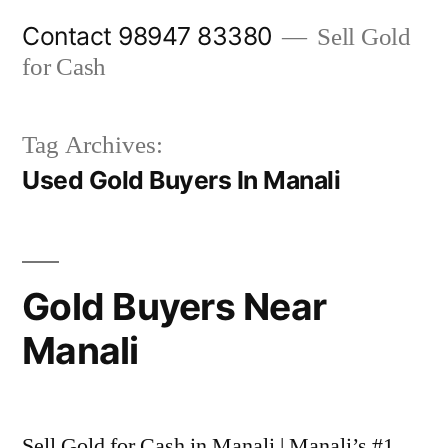
Skip
Contact 98947 83380
Sell Gold
to
for Cash
content
Tag Archives:
Used Gold Buyers In Manali
Gold Buyers Near
Manali
Sell Gold for Cash in Manali | Manali’s #1