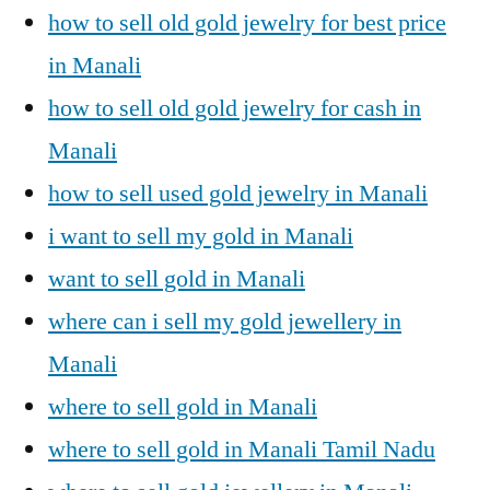
how to sell old gold jewelry for best price
in Manali
how to sell old gold jewelry for cash in
Manali
how to sell used gold jewelry in Manali
i want to sell my gold in Manali
want to sell gold in Manali
where can i sell my gold jewellery in
Manali
where to sell gold in Manali
where to sell gold in Manali Tamil Nadu