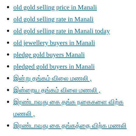
old gold selling price in Manali
old gold selling rate in Manali
old gold selling rate in Manali today
old jewellery buyers in Manali
pledge gold buyers Manali
pledged gold buyers in Manali
இன்று தங்கம் விலை மணலி ,
இன்றைய தங்கம் விலை மணலி ,
இரண்டாவது கை தங்க நகைகளை விற்க
மணலி ,
இரண்டாவது கை தங்கத்தை விற்க மணலி