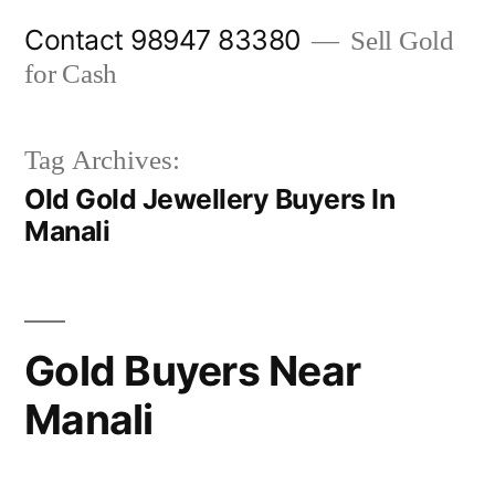
Skip
Contact 98947 83380
Sell Gold
to
for Cash
content
Tag Archives:
Old Gold Jewellery Buyers In
Manali
Gold Buyers Near
Manali