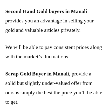
Second Hand Gold buyers in Manali
provides you an advantage in selling your
gold and valuable articles privately.
We will be able to pay consistent prices along
with the market’s fluctuations.
Scrap Gold Buyer in Manali
, provide a
solid but slightly under-valued offer from
ours is simply the best the price you’ll be able
to get.