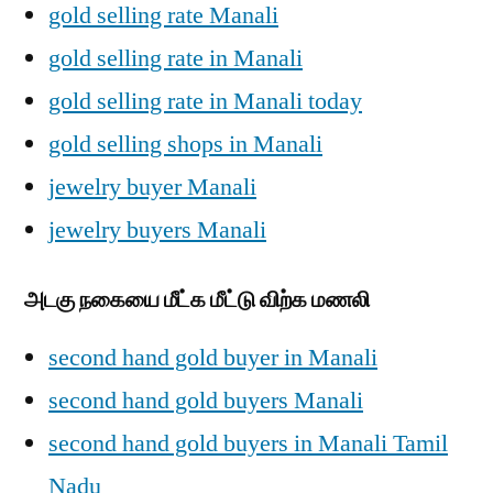
gold selling rate Manali
gold selling rate in Manali
gold selling rate in Manali today
gold selling shops in Manali
jewelry buyer Manali
jewelry buyers Manali
அடகு நகையை மீட்க மீட்டு விற்க மணலி
second hand gold buyer in Manali
second hand gold buyers Manali
second hand gold buyers in Manali Tamil
Nadu