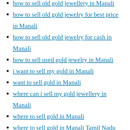
how to sell old gold jewellery in Manali
how to sell old gold jewelry for best price
in Manali
how to sell old gold jewelry for cash in
Manali
how to sell used gold jewelry in Manali
i want to sell my gold in Manali
want to sell gold in Manali
where can i sell my gold jewellery in
Manali
where to sell gold in Manali
where to sell gold in Manali Tamil Nadu