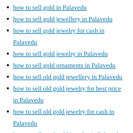
how to sell gold in Palavedu
how to sell gold jewellery in Palavedu
how to sell gold jewelry for cash in
Palavedu
how to sell gold jewelry in Palavedu
how to sell gold ornaments in Palavedu
how to sell old gold jewellery in Palavedu
how to sell old gold jewelry for best price
in Palavedu
how to sell old gold jewelry for cash in
Palavedu