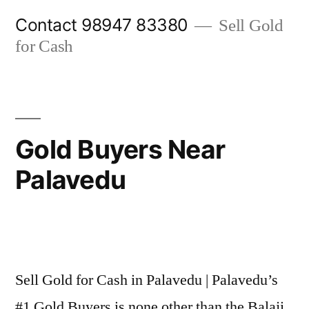
Skip
Contact 98947 83380
Sell Gold
to
for Cash
content
Gold Buyers Near
Palavedu
Posted
appleadservices@gmail.com
November
by
7,
Sell Gold for Cash in Palavedu | Palavedu’s
2024
#1 Gold Buyers is none other than the Balaji