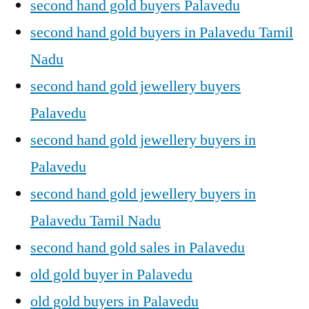
second hand gold buyers Palavedu
second hand gold buyers in Palavedu Tamil
Nadu
second hand gold jewellery buyers
Palavedu
second hand gold jewellery buyers in
Palavedu
second hand gold jewellery buyers in
Palavedu Tamil Nadu
second hand gold sales in Palavedu
old gold buyer in Palavedu
old gold buyers in Palavedu