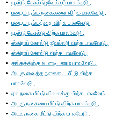
யூஸ்டு கோல்டு ஜீவல்லரி பாலவேடு ,
பழைய தங்க நகைகளை விற்க பாலவேடு ,
பழைய தங்கத்தை விற்க பாலவேடு ,
யூஸ்டு கோல்டு விற்க பாலவேடு ,
ஸ்கிராப் கோல்டு ஜீவல்லரி விற்க பாலவேடு ,
ஸ்கிராப் கோல்டு விற்க பாலவேடு ,
தங்கத்திற்கு உடனடி பணம் பாலவேடு ,
அடகு வைத்த நகையை மீட்டு விற்க
பாலவேடு ,
ஏல நகை மீட்டு விலைக்கு விற்க பாலவேடு ,
அடகு நகையை மீட்டு விற்க பாலவேடு ,
அடகு நகை மீட்டு விற்க பாலவேடு
,