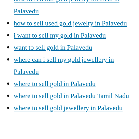
Palavedu
how to sell used gold jewelry in Palavedu
i want to sell my gold in Palavedu
want to sell gold in Palavedu
where can i sell my gold jewellery in
Palavedu
where to sell gold in Palavedu
where to sell gold in Palavedu Tamil Nadu
where to sell gold jewellery in Palavedu