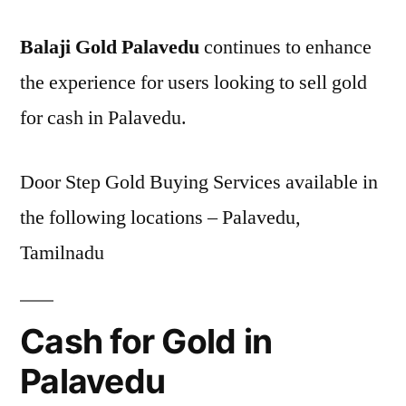
Balaji Gold Palavedu
continues to enhance
the experience for users looking to sell gold
for cash in Palavedu.
Door Step Gold Buying Services available in
the following locations – Palavedu,
Tamilnadu
Cash for Gold in
Palavedu