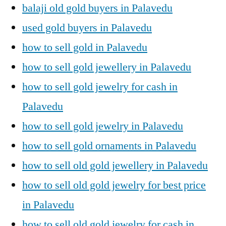
balaji old gold buyers in Palavedu
used gold buyers in Palavedu
how to sell gold in Palavedu
how to sell gold jewellery in Palavedu
how to sell gold jewelry for cash in
Palavedu
how to sell gold jewelry in Palavedu
how to sell gold ornaments in Palavedu
how to sell old gold jewellery in Palavedu
how to sell old gold jewelry for best price
in Palavedu
how to sell old gold jewelry for cash in