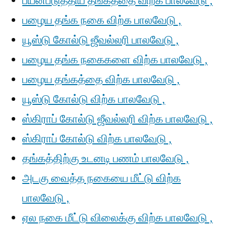
பயன்படுத்திய தங்கத்தை விற்க பாலவேடு ,
பழைய தங்க நகை விற்க பாலவேடு ,
யூஸ்டு கோல்டு ஜீவல்லரி பாலவேடு ,
பழைய தங்க நகைகளை விற்க பாலவேடு ,
பழைய தங்கத்தை விற்க பாலவேடு ,
யூஸ்டு கோல்டு விற்க பாலவேடு ,
ஸ்கிராப் கோல்டு ஜீவல்லரி விற்க பாலவேடு ,
ஸ்கிராப் கோல்டு விற்க பாலவேடு ,
தங்கத்திற்கு உடனடி பணம் பாலவேடு ,
அடகு வைத்த நகையை மீட்டு விற்க
பாலவேடு ,
ஏல நகை மீட்டு விலைக்கு விற்க பாலவேடு ,