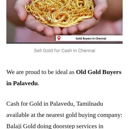
Sell Gold for Cash in Chennai
We are proud to be ideal as
Old Gold Buyers
in Palavedu
.
Cash for Gold in Palavedu, Tamilnadu
available at the nearest gold buying company:
Balaji Gold doing doorstep services in