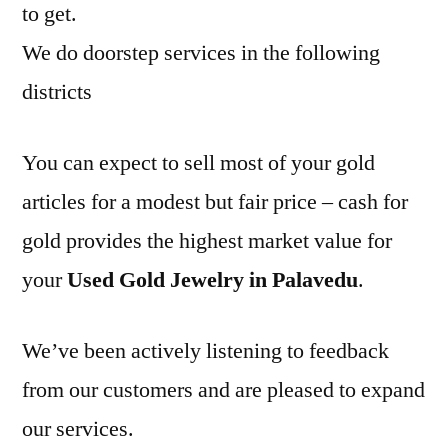
to get.
We do doorstep services in the following
districts
You can expect to sell most of your gold
articles for a modest but fair price – cash for
gold provides the highest market value for
your
Used Gold Jewelry in Palavedu
.
We’ve been actively listening to feedback
from our customers and are pleased to expand
our services.