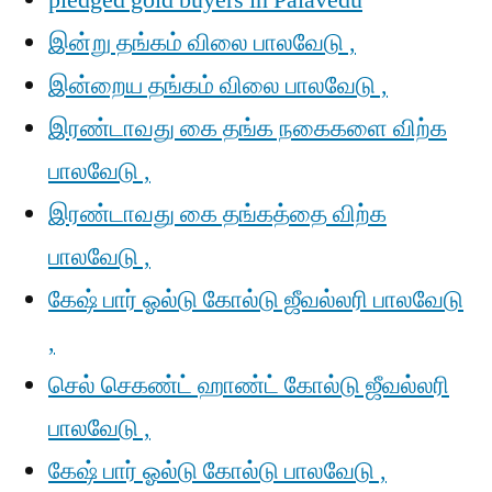
pledged gold buyers in Palavedu
இன்று தங்கம் விலை பாலவேடு ,
இன்றைய தங்கம் விலை பாலவேடு ,
இரண்டாவது கை தங்க நகைகளை விற்க
பாலவேடு ,
இரண்டாவது கை தங்கத்தை விற்க
பாலவேடு ,
கேஷ் பார் ஓல்டு கோல்டு ஜீவல்லரி பாலவேடு
,
செல் செகண்ட் ஹாண்ட் கோல்டு ஜீவல்லரி
பாலவேடு ,
கேஷ் பார் ஓல்டு கோல்டு பாலவேடு ,