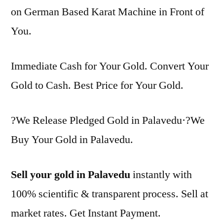
on German Based Karat Machine in Front of
You.
Immediate Cash for Your Gold. Convert Your
Gold to Cash. Best Price for Your Gold.
?We Release Pledged Gold in Palavedu·?We
Buy Your Gold in Palavedu.
Sell your gold in Palavedu
instantly with
100% scientific & transparent process. Sell at
market rates. Get Instant Payment.