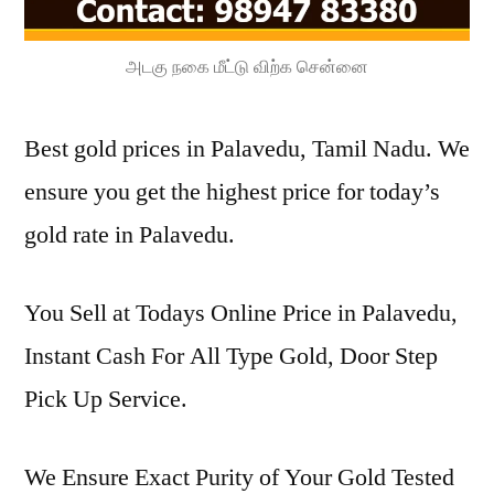
அடகு நகை மீட்டு விற்க சென்னை
Best gold prices in Palavedu, Tamil Nadu. We
ensure you get the highest price for today’s
gold rate in Palavedu.
You Sell at Todays Online Price in Palavedu,
Instant Cash For All Type Gold, Door Step
Pick Up Service.
We Ensure Exact Purity of Your Gold Tested