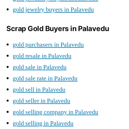
gold jewelry buyers in Palavedu
Scrap Gold Buyers in Palavedu
gold purchasers in Palavedu
gold resale in Palavedu
gold sale in Palavedu
gold sale rate in Palavedu
gold sell in Palavedu
gold seller in Palavedu
gold selling company in Palavedu
gold selling in Palavedu