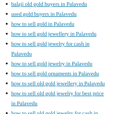
balaji old gold buyers in Palavedu
used gold buyers in Palavedu
how to sell gold in Palavedu
how to sell gold jewellery in Palavedu
how to sell gold jewelry for cash in
Palavedu
how to sell gold jewelry in Palavedu
how to sell gold ornaments in Palavedu
how to sell old gold jewellery in Palavedu
how to sell old gold jewelry for best price
in Palavedu
how to sell old gold jewelry for cash in