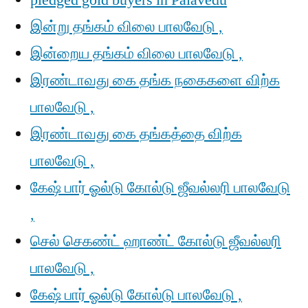
pledged gold buyers in Palavedu
இன்று தங்கம் விலை பாலவேடு ,
இன்றைய தங்கம் விலை பாலவேடு ,
இரண்டாவது கை தங்க நகைகளை விற்க
பாலவேடு ,
இரண்டாவது கை தங்கத்தை விற்க
பாலவேடு ,
கேஷ் பார் ஓல்டு கோல்டு ஜீவல்லரி பாலவேடு
,
செல் செகண்ட் ஹாண்ட் கோல்டு ஜீவல்லரி
பாலவேடு ,
கேஷ் பார் ஓல்டு கோல்டு பாலவேடு ,