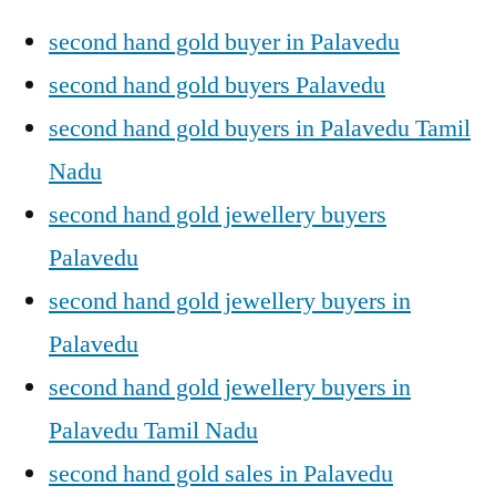
second hand gold buyer in Palavedu
second hand gold buyers Palavedu
second hand gold buyers in Palavedu Tamil
Nadu
second hand gold jewellery buyers
Palavedu
second hand gold jewellery buyers in
Palavedu
second hand gold jewellery buyers in
Palavedu Tamil Nadu
second hand gold sales in Palavedu