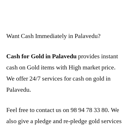
Want Cash Immediately in Palavedu?
Cash for Gold in Palavedu
provides instant
cash on Gold items with High market price.
We offer 24/7 services for cash on gold in
Palavedu.
Feel free to contact us on 98 94 78 33 80. We
also give a pledge and re-pledge gold services