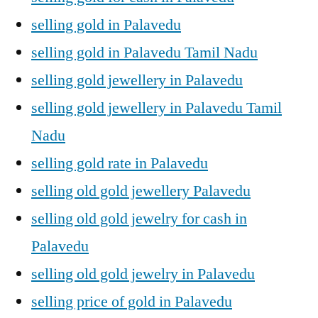
selling gold in Palavedu
selling gold in Palavedu Tamil Nadu
selling gold jewellery in Palavedu
selling gold jewellery in Palavedu Tamil
Nadu
selling gold rate in Palavedu
selling old gold jewellery Palavedu
selling old gold jewelry for cash in
Palavedu
selling old gold jewelry in Palavedu
selling price of gold in Palavedu