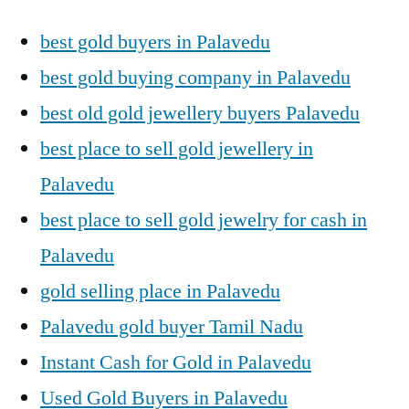
best gold buyers in Palavedu
best gold buying company in Palavedu
best old gold jewellery buyers Palavedu
best place to sell gold jewellery in
Palavedu
best place to sell gold jewelry for cash in
Palavedu
gold selling place in Palavedu
Palavedu gold buyer Tamil Nadu
Instant Cash for Gold in Palavedu
Used Gold Buyers in Palavedu