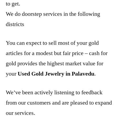
to get.
We do doorstep services in the following
districts
You can expect to sell most of your gold
articles for a modest but fair price – cash for
gold provides the highest market value for
your
Used Gold Jewelry in Palavedu
.
We’ve been actively listening to feedback
from our customers and are pleased to expand
our services.