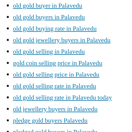
old gold buyer in Palavedu
old gold buyers in Palavedu
old gold buying rate in Palavedu
old gold jewellery buyers in Palavedu
old gold selling in Palavedu
gold coin selling price in Palavedu
old gold selling price in Palavedu
old gold selling rate in Palavedu
old gold selling rate in Palavedu today
old jewellery buyers in Palavedu
pledge gold buyers Palavedu