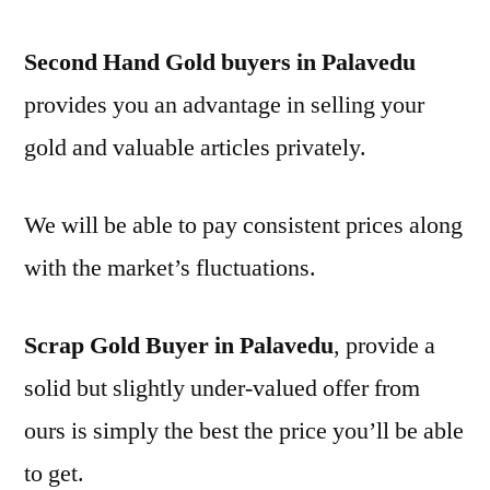
Second Hand Gold buyers in Palavedu
provides you an advantage in selling your
gold and valuable articles privately.
We will be able to pay consistent prices along
with the market’s fluctuations.
Scrap Gold Buyer in Palavedu
, provide a
solid but slightly under-valued offer from
ours is simply the best the price you’ll be able
to get.