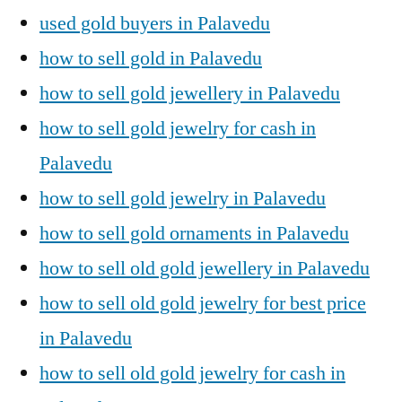
used gold buyers in Palavedu
how to sell gold in Palavedu
how to sell gold jewellery in Palavedu
how to sell gold jewelry for cash in
Palavedu
how to sell gold jewelry in Palavedu
how to sell gold ornaments in Palavedu
how to sell old gold jewellery in Palavedu
how to sell old gold jewelry for best price
in Palavedu
how to sell old gold jewelry for cash in