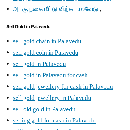
அடகு நகை மீட்டு விற்க பாலவேடு
,
Sell Gold in Palavedu
sell gold chain in Palavedu
sell gold coin in Palavedu
sell gold in Palavedu
sell gold in Palavedu for cash
sell gold jewellery for cash in Palavedu
sell gold jewellery in Palavedu
sell old gold in Palavedu
selling gold for cash in Palavedu