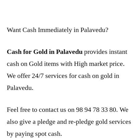
Want Cash Immediately in Palavedu?
Cash for Gold in Palavedu
provides instant
cash on Gold items with High market price.
We offer 24/7 services for cash on gold in
Palavedu.
Feel free to contact us on 98 94 78 33 80. We
also give a pledge and re-pledge gold services
by paying spot cash.