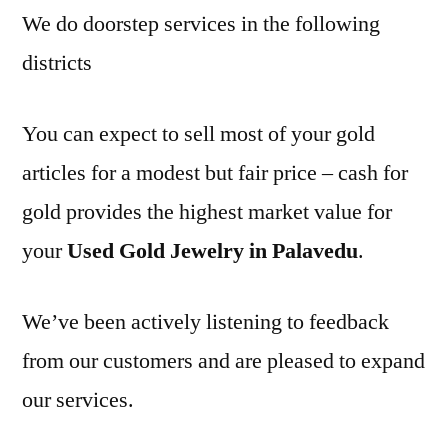
We do doorstep services in the following
districts
You can expect to sell most of your gold
articles for a modest but fair price – cash for
gold provides the highest market value for
your
Used Gold Jewelry in Palavedu
.
We’ve been actively listening to feedback
from our customers and are pleased to expand
our services.