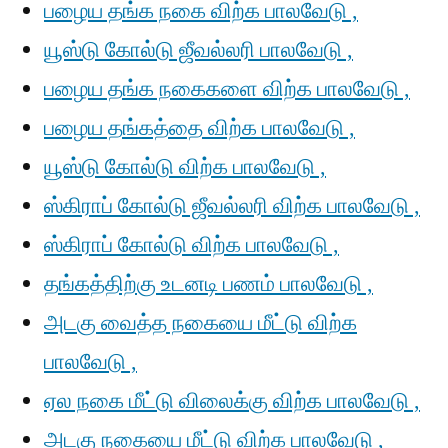
பழைய தங்க நகை விற்க பாலவேடு ,
யூஸ்டு கோல்டு ஜீவல்லரி பாலவேடு ,
பழைய தங்க நகைகளை விற்க பாலவேடு ,
பழைய தங்கத்தை விற்க பாலவேடு ,
யூஸ்டு கோல்டு விற்க பாலவேடு ,
ஸ்கிராப் கோல்டு ஜீவல்லரி விற்க பாலவேடு ,
ஸ்கிராப் கோல்டு விற்க பாலவேடு ,
தங்கத்திற்கு உடனடி பணம் பாலவேடு ,
அடகு வைத்த நகையை மீட்டு விற்க
பாலவேடு ,
ஏல நகை மீட்டு விலைக்கு விற்க பாலவேடு ,
அடகு நகையை மீட்டு விற்க பாலவேடு ,