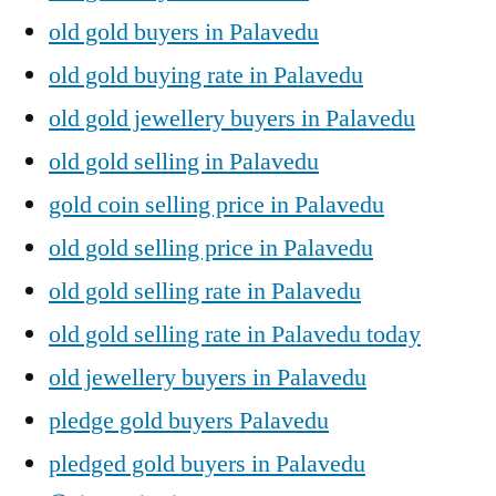
old gold buyers in Palavedu
old gold buying rate in Palavedu
old gold jewellery buyers in Palavedu
old gold selling in Palavedu
gold coin selling price in Palavedu
old gold selling price in Palavedu
old gold selling rate in Palavedu
old gold selling rate in Palavedu today
old jewellery buyers in Palavedu
pledge gold buyers Palavedu
pledged gold buyers in Palavedu