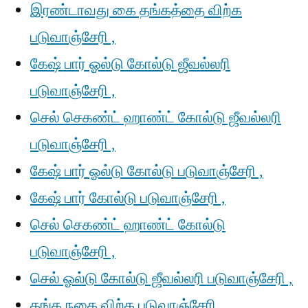
இரண்டாவது கை தங்கத்தை விற்க
படுவாஞ்சேரி ,
கேஷ் பார் ஓல்டு கோல்டு ஜீவல்லரி
படுவாஞ்சேரி ,
செல் செகண்ட் ஹாண்ட் கோல்டு ஜீவல்லரி
படுவாஞ்சேரி ,
கேஷ் பார் ஓல்டு கோல்டு படுவாஞ்சேரி ,
கேஷ் பார் கோல்டு படுவாஞ்சேரி ,
செல் செகண்ட் ஹாண்ட் கோல்டு
படுவாஞ்சேரி ,
செல் ஓல்டு கோல்டு ஜீவல்லரி படுவாஞ்சேரி ,
தங்க நகை விற்க படுவாஞ்சேரி ,