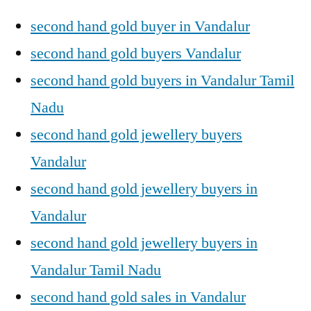
second hand gold buyer in Vandalur
second hand gold buyers Vandalur
second hand gold buyers in Vandalur Tamil
Nadu
second hand gold jewellery buyers
Vandalur
second hand gold jewellery buyers in
Vandalur
second hand gold jewellery buyers in
Vandalur Tamil Nadu
second hand gold sales in Vandalur