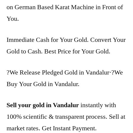
on German Based Karat Machine in Front of
You.
Immediate Cash for Your Gold. Convert Your
Gold to Cash. Best Price for Your Gold.
?We Release Pledged Gold in Vandalur·?We
Buy Your Gold in Vandalur.
Sell your gold in Vandalur
instantly with
100% scientific & transparent process. Sell at
market rates. Get Instant Payment.