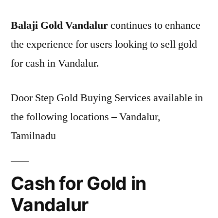
Balaji Gold Vandalur
continues to enhance
the experience for users looking to sell gold
for cash in Vandalur.
Door Step Gold Buying Services available in
the following locations – Vandalur,
Tamilnadu
Cash for Gold in
Vandalur