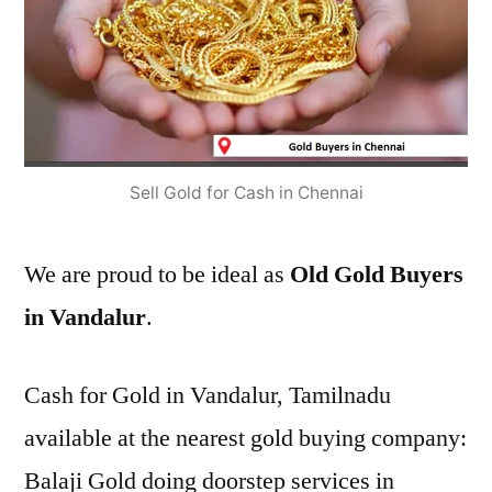
Sell Gold for Cash in Chennai
We are proud to be ideal as
Old Gold Buyers
in Vandalur
.
Cash for Gold in Vandalur, Tamilnadu
available at the nearest gold buying company:
Balaji Gold doing doorstep services in