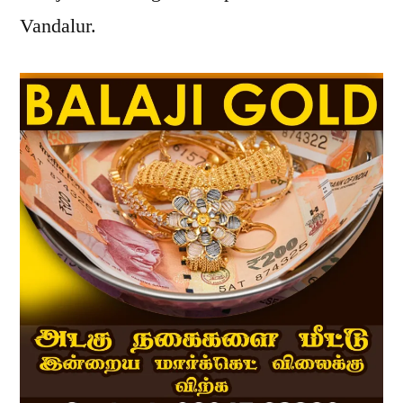
Vandalur.