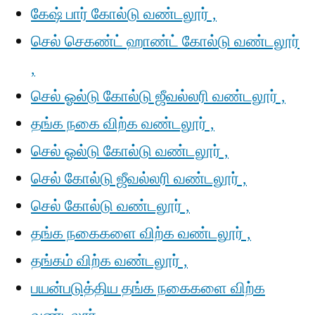
கேஷ் பார் கோல்டு வண்டலூர் ,
செல் செகண்ட் ஹாண்ட் கோல்டு வண்டலூர்
,
செல் ஓல்டு கோல்டு ஜீவல்லரி வண்டலூர் ,
தங்க நகை விற்க வண்டலூர் ,
செல் ஓல்டு கோல்டு வண்டலூர் ,
செல் கோல்டு ஜீவல்லரி வண்டலூர் ,
செல் கோல்டு வண்டலூர் ,
தங்க நகைகளை விற்க வண்டலூர் ,
தங்கம் விற்க வண்டலூர் ,
பயன்படுத்திய தங்க நகைகளை விற்க