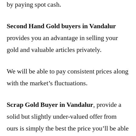
by paying spot cash.
Second Hand Gold buyers in Vandalur
provides you an advantage in selling your
gold and valuable articles privately.
We will be able to pay consistent prices along
with the market’s fluctuations.
Scrap Gold Buyer in Vandalur
, provide a
solid but slightly under-valued offer from
ours is simply the best the price you’ll be able