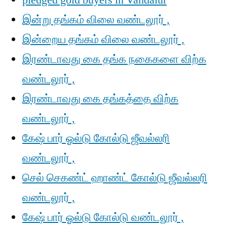
pledged gold buyers in Vandalur
இன்று தங்கம் விலை வண்டலூர் ,
இன்றைய தங்கம் விலை வண்டலூர் ,
இரண்டாவது கை தங்க நகைகளை விற்க
வண்டலூர் ,
இரண்டாவது கை தங்கத்தை விற்க
வண்டலூர் ,
கேஷ் பார் ஓல்டு கோல்டு ஜீவல்லரி
வண்டலூர் ,
செல் செகண்ட் ஹாண்ட் கோல்டு ஜீவல்லரி
வண்டலூர் ,
கேஷ் பார் ஓல்டு கோல்டு வண்டலூர் ,