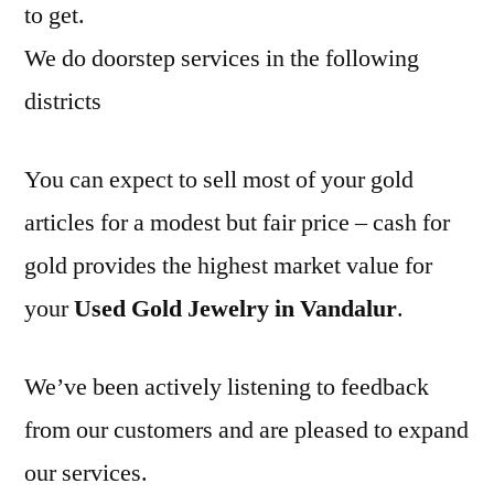
to get.
We do doorstep services in the following
districts
You can expect to sell most of your gold
articles for a modest but fair price – cash for
gold provides the highest market value for
your
Used Gold Jewelry in Vandalur
.
We’ve been actively listening to feedback
from our customers and are pleased to expand
our services.