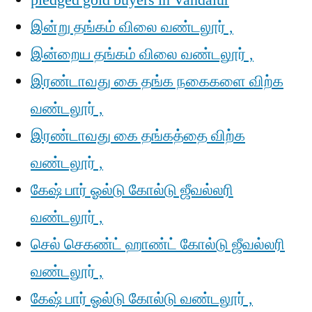
pledged gold buyers in Vandalur
இன்று தங்கம் விலை வண்டலூர் ,
இன்றைய தங்கம் விலை வண்டலூர் ,
இரண்டாவது கை தங்க நகைகளை விற்க
வண்டலூர் ,
இரண்டாவது கை தங்கத்தை விற்க
வண்டலூர் ,
கேஷ் பார் ஓல்டு கோல்டு ஜீவல்லரி
வண்டலூர் ,
செல் செகண்ட் ஹாண்ட் கோல்டு ஜீவல்லரி
வண்டலூர் ,
கேஷ் பார் ஓல்டு கோல்டு வண்டலூர் ,