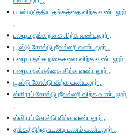
வண்டலூர் ,
பயன்படுத்திய தங்கத்தை விற்க வண்டலூர்
,
பழைய தங்க நகை விற்க வண்டலூர் ,
யூஸ்டு கோல்டு ஜீவல்லரி வண்டலூர் ,
பழைய தங்க நகைகளை விற்க வண்டலூர் ,
பழைய தங்கத்தை விற்க வண்டலூர் ,
யூஸ்டு கோல்டு விற்க வண்டலூர் ,
ஸ்கிராப் கோல்டு ஜீவல்லரி விற்க வண்டலூர்
,
ஸ்கிராப் கோல்டு விற்க வண்டலூர் ,
தங்கத்திற்கு உடனடி பணம் வண்டலூர் ,