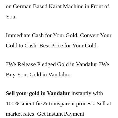
on German Based Karat Machine in Front of
You.
Immediate Cash for Your Gold. Convert Your
Gold to Cash. Best Price for Your Gold.
?We Release Pledged Gold in Vandalur·?We
Buy Your Gold in Vandalur.
Sell your gold in Vandalur
instantly with
100% scientific & transparent process. Sell at
market rates. Get Instant Payment.