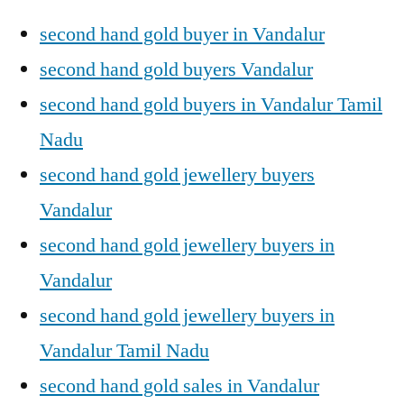
second hand gold buyer in Vandalur
second hand gold buyers Vandalur
second hand gold buyers in Vandalur Tamil
Nadu
second hand gold jewellery buyers
Vandalur
second hand gold jewellery buyers in
Vandalur
second hand gold jewellery buyers in
Vandalur Tamil Nadu
second hand gold sales in Vandalur