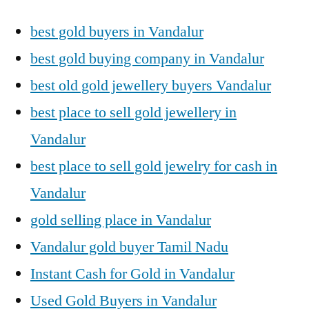
best gold buyers in Vandalur
best gold buying company in Vandalur
best old gold jewellery buyers Vandalur
best place to sell gold jewellery in
Vandalur
best place to sell gold jewelry for cash in
Vandalur
gold selling place in Vandalur
Vandalur gold buyer Tamil Nadu
Instant Cash for Gold in Vandalur
Used Gold Buyers in Vandalur