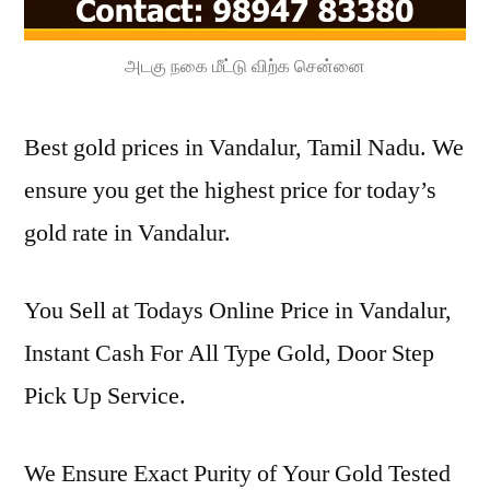
அடகு நகை மீட்டு விற்க சென்னை
Best gold prices in Vandalur, Tamil Nadu. We
ensure you get the highest price for today’s
gold rate in Vandalur.
You Sell at Todays Online Price in Vandalur,
Instant Cash For All Type Gold, Door Step
Pick Up Service.
We Ensure Exact Purity of Your Gold Tested