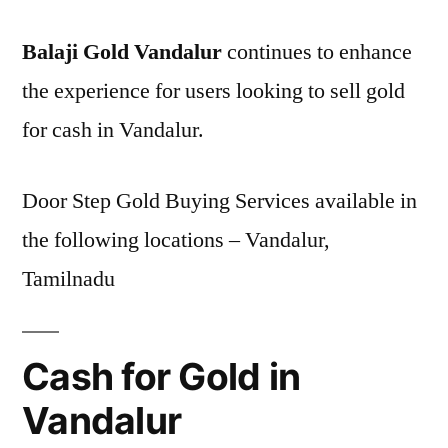
Balaji Gold Vandalur
continues to enhance
the experience for users looking to sell gold
for cash in Vandalur.
Door Step Gold Buying Services available in
the following locations – Vandalur,
Tamilnadu
Cash for Gold in
Vandalur