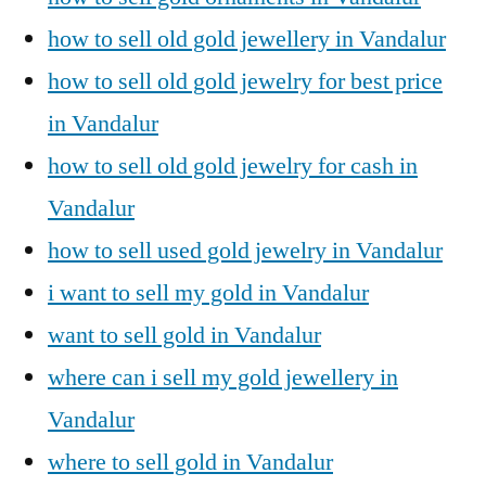
how to sell old gold jewellery in Vandalur
how to sell old gold jewelry for best price
in Vandalur
how to sell old gold jewelry for cash in
Vandalur
how to sell used gold jewelry in Vandalur
i want to sell my gold in Vandalur
want to sell gold in Vandalur
where can i sell my gold jewellery in
Vandalur
where to sell gold in Vandalur