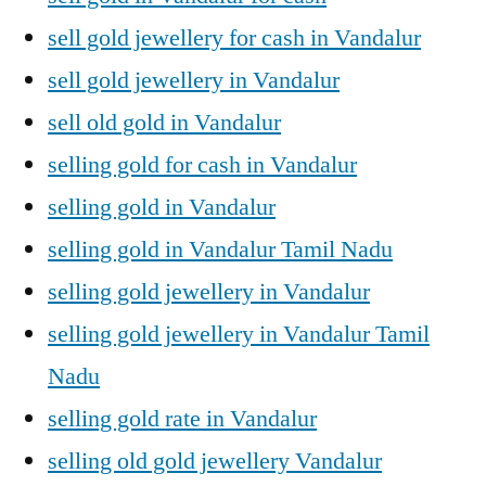
sell gold jewellery for cash in Vandalur
sell gold jewellery in Vandalur
sell old gold in Vandalur
selling gold for cash in Vandalur
selling gold in Vandalur
selling gold in Vandalur Tamil Nadu
selling gold jewellery in Vandalur
selling gold jewellery in Vandalur Tamil
Nadu
selling gold rate in Vandalur
selling old gold jewellery Vandalur