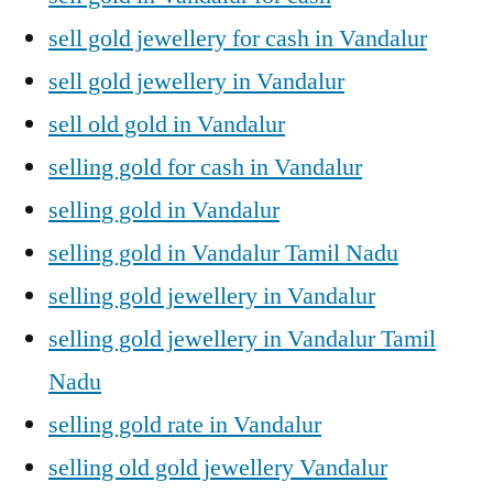
sell gold jewellery for cash in Vandalur
sell gold jewellery in Vandalur
sell old gold in Vandalur
selling gold for cash in Vandalur
selling gold in Vandalur
selling gold in Vandalur Tamil Nadu
selling gold jewellery in Vandalur
selling gold jewellery in Vandalur Tamil
Nadu
selling gold rate in Vandalur
selling old gold jewellery Vandalur