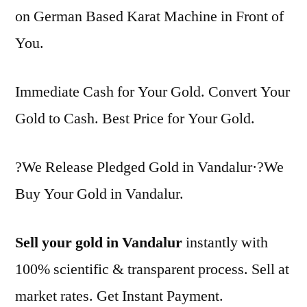
on German Based Karat Machine in Front of
You.
Immediate Cash for Your Gold. Convert Your
Gold to Cash. Best Price for Your Gold.
?We Release Pledged Gold in Vandalur·?We
Buy Your Gold in Vandalur.
Sell your gold in Vandalur
instantly with
100% scientific & transparent process. Sell at
market rates. Get Instant Payment.