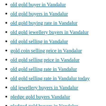
old gold buyer in Vandalur
old gold buyers in Vandalur
old gold buying rate in Vandalur
old gold jewellery buyers in Vandalur
old gold selling in Vandalur
gold coin selling price in Vandalur
old gold selling price in Vandalur
old gold selling rate in Vandalur
old gold selling rate in Vandalur today
old jewellery buyers in Vandalur
pledge gold buyers Vandalur