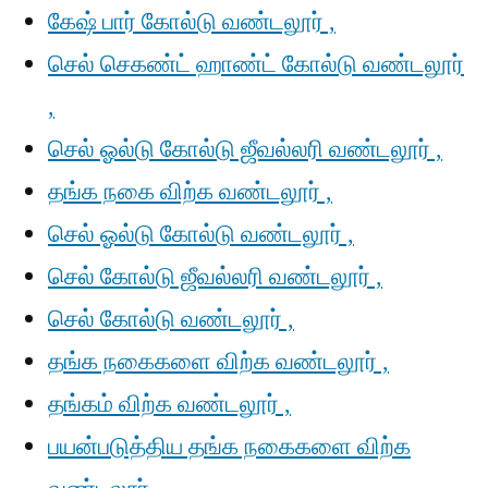
கேஷ் பார் கோல்டு வண்டலூர் ,
செல் செகண்ட் ஹாண்ட் கோல்டு வண்டலூர்
,
செல் ஓல்டு கோல்டு ஜீவல்லரி வண்டலூர் ,
தங்க நகை விற்க வண்டலூர் ,
செல் ஓல்டு கோல்டு வண்டலூர் ,
செல் கோல்டு ஜீவல்லரி வண்டலூர் ,
செல் கோல்டு வண்டலூர் ,
தங்க நகைகளை விற்க வண்டலூர் ,
தங்கம் விற்க வண்டலூர் ,
பயன்படுத்திய தங்க நகைகளை விற்க