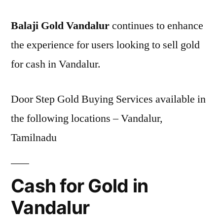
Balaji Gold Vandalur
continues to enhance
the experience for users looking to sell gold
for cash in Vandalur.
Door Step Gold Buying Services available in
the following locations – Vandalur,
Tamilnadu
Cash for Gold in
Vandalur