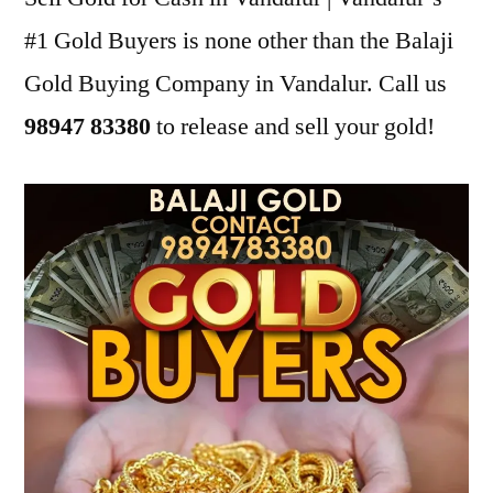
#1 Gold Buyers is none other than the Balaji
Gold Buying Company in Vandalur. Call us
98947 83380
to release and sell your gold!