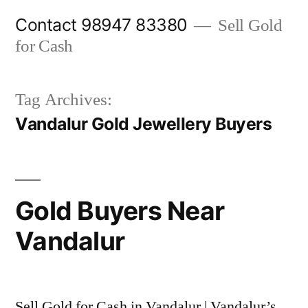
Skip
Contact 98947 83380
Sell Gold
to
for Cash
content
Tag Archives:
Vandalur Gold Jewellery Buyers
Gold Buyers Near
Vandalur
Sell Gold for Cash in Vandalur | Vandalur’s