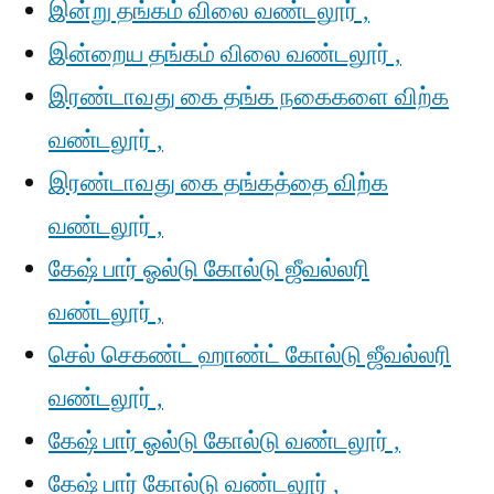
இன்று தங்கம் விலை வண்டலூர் ,
இன்றைய தங்கம் விலை வண்டலூர் ,
இரண்டாவது கை தங்க நகைகளை விற்க
வண்டலூர் ,
இரண்டாவது கை தங்கத்தை விற்க
வண்டலூர் ,
கேஷ் பார் ஓல்டு கோல்டு ஜீவல்லரி
வண்டலூர் ,
செல் செகண்ட் ஹாண்ட் கோல்டு ஜீவல்லரி
வண்டலூர் ,
கேஷ் பார் ஓல்டு கோல்டு வண்டலூர் ,
கேஷ் பார் கோல்டு வண்டலூர் ,