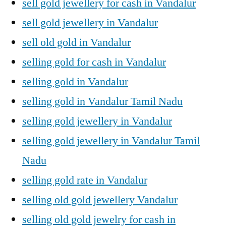
sell gold jewellery for cash in Vandalur
sell gold jewellery in Vandalur
sell old gold in Vandalur
selling gold for cash in Vandalur
selling gold in Vandalur
selling gold in Vandalur Tamil Nadu
selling gold jewellery in Vandalur
selling gold jewellery in Vandalur Tamil
Nadu
selling gold rate in Vandalur
selling old gold jewellery Vandalur
selling old gold jewelry for cash in