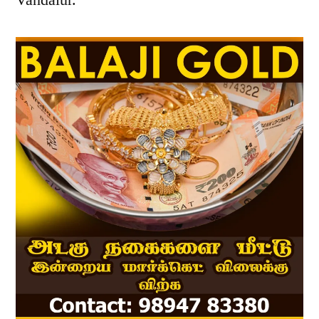
Vandalur.