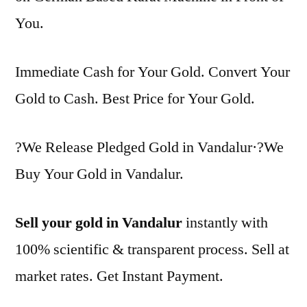
You.
Immediate Cash for Your Gold. Convert Your
Gold to Cash. Best Price for Your Gold.
?We Release Pledged Gold in Vandalur·?We
Buy Your Gold in Vandalur.
Sell your gold in Vandalur
instantly with
100% scientific & transparent process. Sell at
market rates. Get Instant Payment.