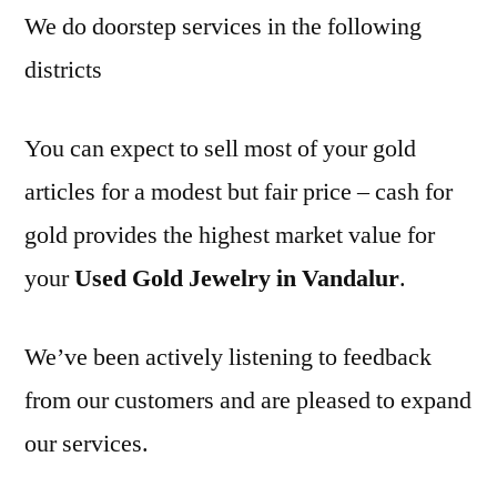
We do doorstep services in the following
districts
You can expect to sell most of your gold
articles for a modest but fair price – cash for
gold provides the highest market value for
your
Used Gold Jewelry in Vandalur
.
We’ve been actively listening to feedback
from our customers and are pleased to expand
our services.