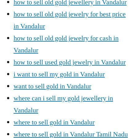
how to sell old gold jewellery in Vandalur
how to sell old gold jewelry for best price
in Vandalur
how to sell old gold jewelry for cash in
Vandalur
how to sell used gold jewelry in Vandalur
i want to sell my gold in Vandalur
want to sell gold in Vandalur
where can i sell my gold jewellery in
Vandalur
where to sell gold in Vandalur
where to sell gold in Vandalur Tamil Nadu