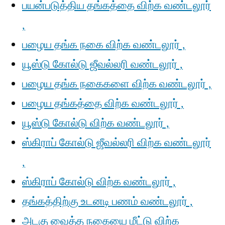
பயன்படுத்திய தங்கத்தை விற்க வண்டலூர்
,
பழைய தங்க நகை விற்க வண்டலூர் ,
யூஸ்டு கோல்டு ஜீவல்லரி வண்டலூர் ,
பழைய தங்க நகைகளை விற்க வண்டலூர் ,
பழைய தங்கத்தை விற்க வண்டலூர் ,
யூஸ்டு கோல்டு விற்க வண்டலூர் ,
ஸ்கிராப் கோல்டு ஜீவல்லரி விற்க வண்டலூர்
,
ஸ்கிராப் கோல்டு விற்க வண்டலூர் ,
தங்கத்திற்கு உடனடி பணம் வண்டலூர் ,
அடகு வைத்த நகையை மீட்டு விற்க