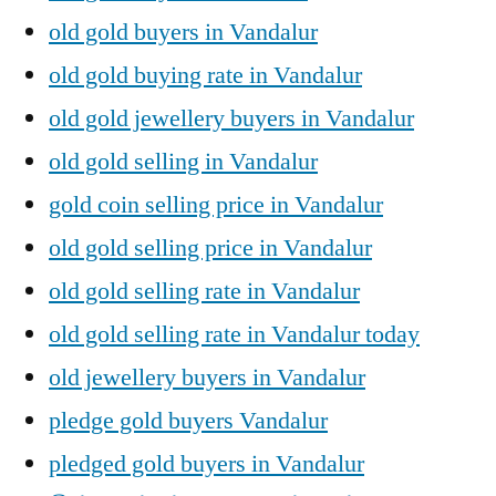
old gold buyers in Vandalur
old gold buying rate in Vandalur
old gold jewellery buyers in Vandalur
old gold selling in Vandalur
gold coin selling price in Vandalur
old gold selling price in Vandalur
old gold selling rate in Vandalur
old gold selling rate in Vandalur today
old jewellery buyers in Vandalur
pledge gold buyers Vandalur
pledged gold buyers in Vandalur