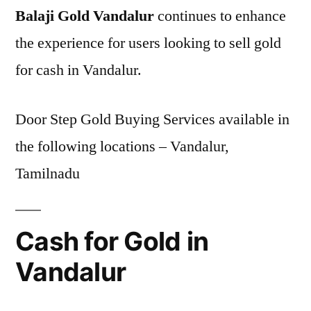
Balaji Gold Vandalur
continues to enhance
the experience for users looking to sell gold
for cash in Vandalur.
Door Step Gold Buying Services available in
the following locations – Vandalur,
Tamilnadu
Cash for Gold in
Vandalur